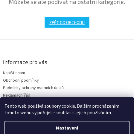
Můžete se ale podívat na ostatní kategorie.
ZPĚT DO OBCHODU
Z
á
p
a
Informace pro vás
t
Napište nám
í
Obchodní podmínky
Podmínky ochrany osobních údajů
Reklamační řád
Doprava
Tento web používá soubory cookie. Dalším procházením
tohoto webu vyjadřujete souhlas s jejich používáním.
Nastavení
Vytvořil Shoptet