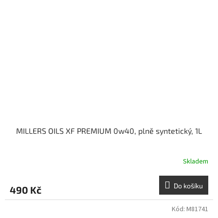
MILLERS OILS XF PREMIUM 0w40, plně syntetický, 1L
Skladem
Do košíku
490 Kč
Kód:
M81741