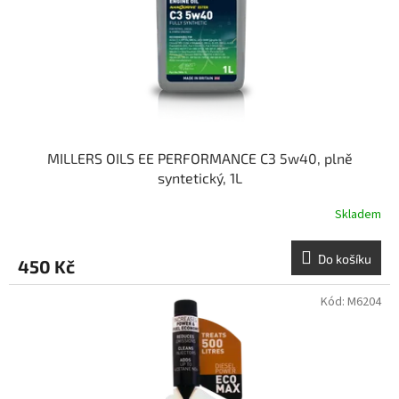
o
d
u
k
t
ů
MILLERS OILS EE PERFORMANCE C3 5w40, plně
syntetický, 1L
Skladem
Do košíku
450 Kč
Kód:
M6204