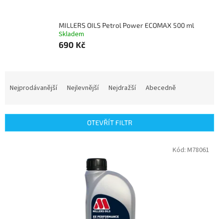
MILLERS OILS Petrol Power ECOMAX 500 ml
Skladem
690 Kč
Ř
a
Nejprodávanější
Nejlevnější
Nejdražší
Abecedně
z
e
n
OTEVŘÍT FILTR
í
p
V
Kód:
M78061
r
ý
o
p
d
i
u
s
k
p
t
r
ů