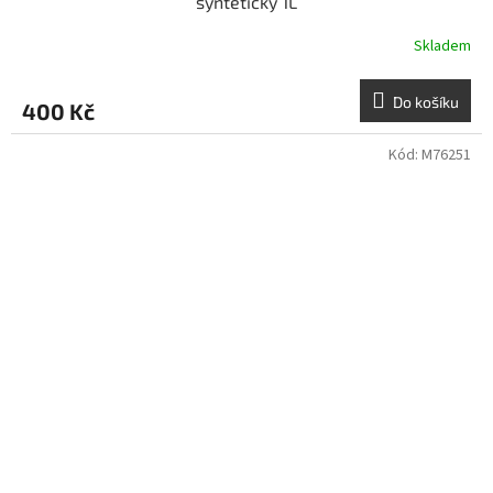
syntetický 1L
Skladem
Do košíku
400 Kč
Kód:
M76251