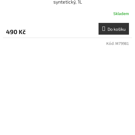
syntetický, 1L
Skladem
Do košíku
490 Kč
Kód:
M79981