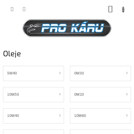
Přejít
NÁKUP
na
obsah
KOŠÍK
Oleje
5W40
0W30
10W50
0W20
10W40
10W60