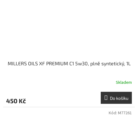
MILLERS OILS XF PREMIUM C1 5w30, plně syntetický, 1L
Skladem
Do košíku
450 Kč
Kód:
M77261