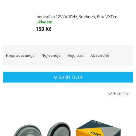
houkačka 12V/490Hz, šneková, Elta VXPro
Skladem
159 Kč
Ř
a
Nejprodávanější
Nejlevnější
Nejdražší
Abecedně
z
e
n
OTEVŘÍT FILTR
í
p
V
Kód:
EB8501
r
ý
o
p
d
i
u
s
k
p
t
r
ů