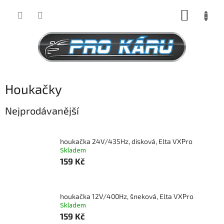
Přejít
NÁKUP
na
obsah
KOŠÍK
Houkačky
Nejprodávanější
houkačka 24V/435Hz, disková, Elta VXPro
Skladem
159 Kč
houkačka 12V/400Hz, šneková, Elta VXPro
Skladem
159 Kč