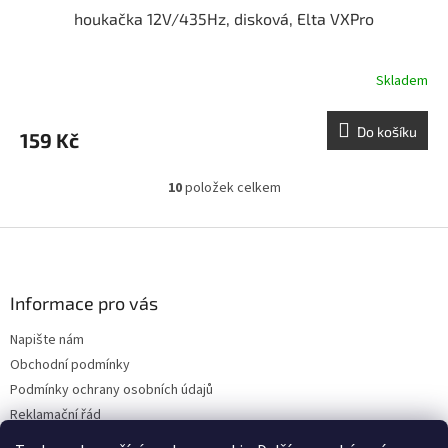
houkačka 12V/435Hz, disková, Elta VXPro
Skladem
Do košíku
159 Kč
10
položek celkem
O
v
l
Z
á
á
d
p
a
a
Informace pro vás
c
t
í
Napište nám
í
p
Obchodní podmínky
r
v
Podmínky ochrany osobních údajů
k
Reklamační řád
y
Doprava
v