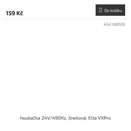
Do košíku
159 Kč
Kód:
EB8505
houkačka 24V/490Hz, šneková, Elta VXPro