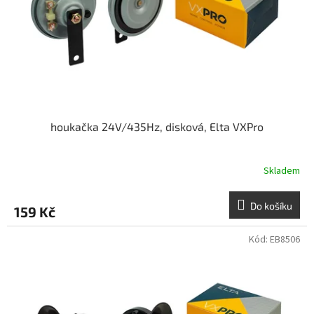
o
d
u
k
t
ů
houkačka 24V/435Hz, disková, Elta VXPro
Skladem
Do košíku
159 Kč
Kód:
EB8506