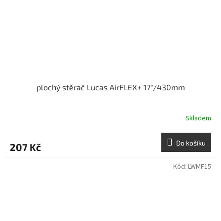
plochý stěrač Lucas AirFLEX+ 17"/430mm
Skladem
Do košíku
207 Kč
Kód:
LWMF15