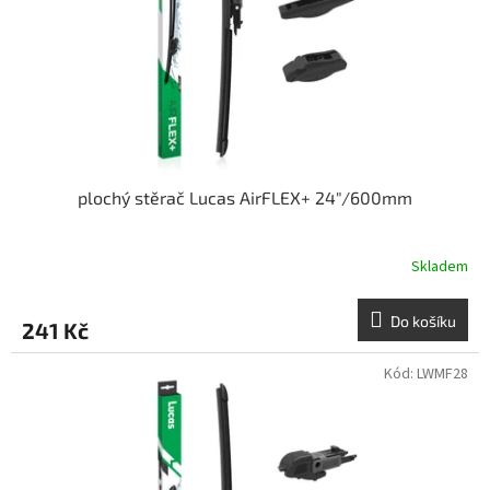
o
d
u
k
t
ů
plochý stěrač Lucas AirFLEX+ 24"/600mm
Skladem
Do košíku
241 Kč
Kód:
LWMF28