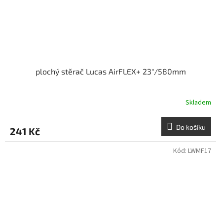
plochý stěrač Lucas AirFLEX+ 23"/580mm
Skladem
Do košíku
241 Kč
Kód:
LWMF17