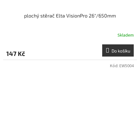
plochý stěrač Elta VisionPro 26"/650mm
Skladem
Do košíku
147 Kč
Kód:
EW5004