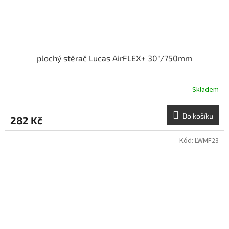
plochý stěrač Lucas AirFLEX+ 30"/750mm
Skladem
Do košíku
282 Kč
Kód:
LWMF23