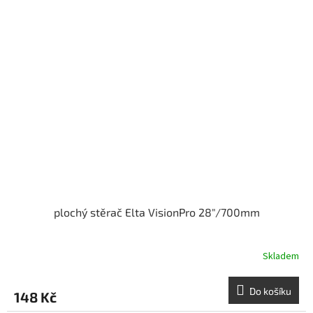
plochý stěrač Elta VisionPro 28"/700mm
Skladem
Do košíku
148 Kč