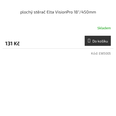
plochý stěrač Elta VisionPro 18"/450mm
Skladem
Do košíku
131 Kč
Kód:
EW5005