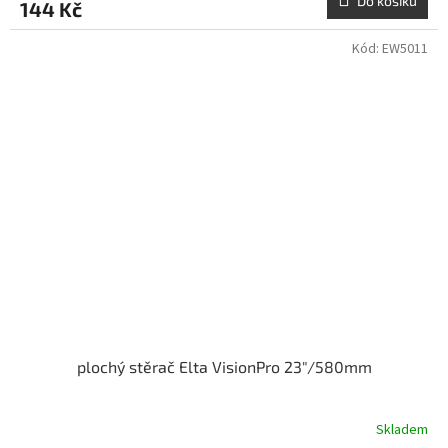
Do košíku
144 Kč
Kód:
EW5011
plochý stěrač Elta VisionPro 23"/580mm
Skladem