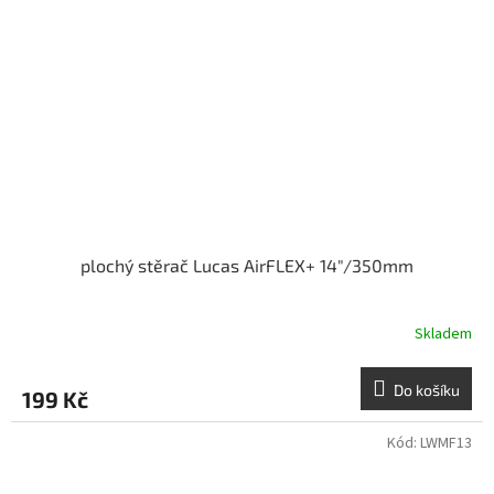
plochý stěrač Lucas AirFLEX+ 14"/350mm
Skladem
Do košíku
199 Kč
Kód:
LWMF13