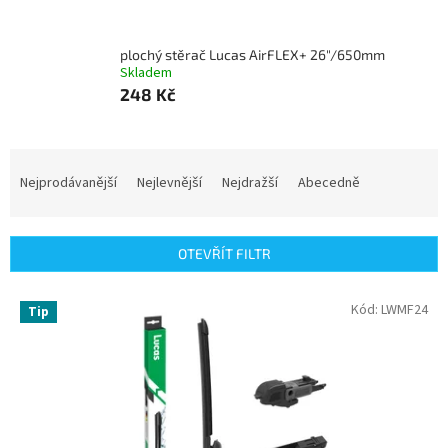
plochý stěrač Lucas AirFLEX+ 26"/650mm
Skladem
248 Kč
Ř
a
Nejprodávanější
Nejlevnější
Nejdražší
Abecedně
z
e
n
OTEVŘÍT FILTR
í
p
V
Kód:
LWMF24
r
Tip
ý
o
p
d
i
u
s
k
p
t
r
ů