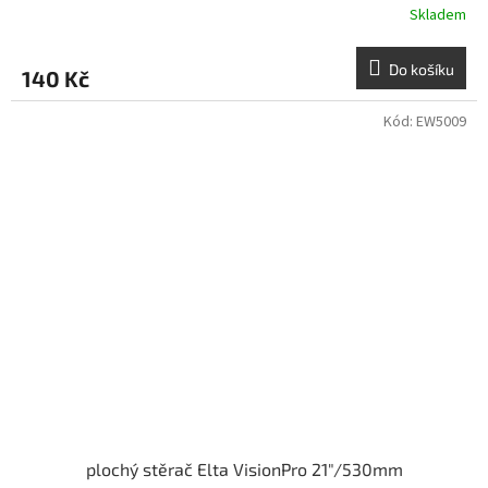
Skladem
Do košíku
140 Kč
Kód:
EW5009
plochý stěrač Elta VisionPro 21"/530mm