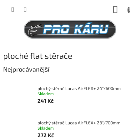
Přejít
NÁKUP
na
obsah
KOŠÍK
ploché flat stěrače
Nejprodávanější
plochý stěrač Lucas AirFLEX+ 24"/600mm
Skladem
241 Kč
plochý stěrač Lucas AirFLEX+ 28"/700mm
Skladem
272 Kč