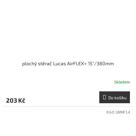
plochý stěrač Lucas AirFLEX+ 15"/380mm
Skladem
Do košíku
203 Kč
Kód:
LWMF14