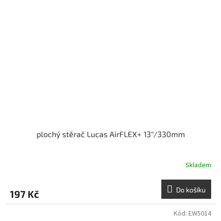
plochý stěrač Lucas AirFLEX+ 13"/330mm
Skladem
Do košíku
197 Kč
Kód:
EW5014