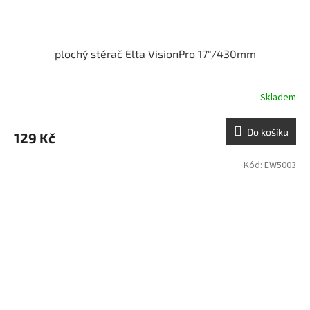
plochý stěrač Elta VisionPro 17"/430mm
Skladem
Do košíku
129 Kč
Kód:
EW5003