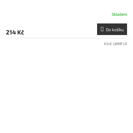
Skladem
Do košíku
214 Kč
Kód:
LWMF18