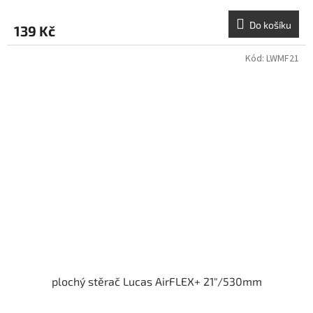
Do košíku
139 Kč
Kód:
LWMF21
plochý stěrač Lucas AirFLEX+ 21"/530mm