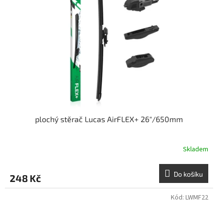
plochý stěrač Lucas AirFLEX+ 26"/650mm
Skladem
Do košíku
248 Kč
Kód:
LWMF22