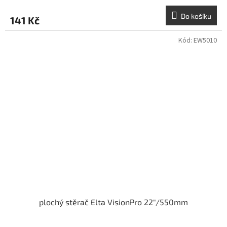
Do košíku
141 Kč
Kód:
EW5010
plochý stěrač Elta VisionPro 22"/550mm