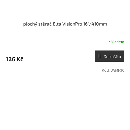
plochý stěrač Elta VisionPro 16"/410mm
Skladem
Do košíku
126 Kč
Kód:
LWMF30