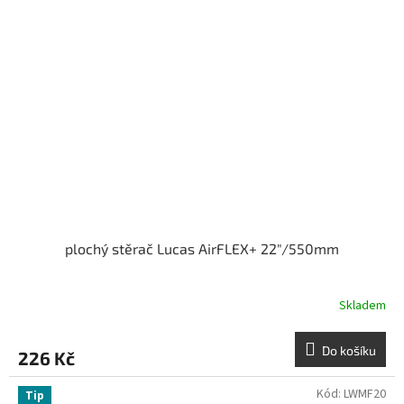
plochý stěrač Lucas AirFLEX+ 22"/550mm
Skladem
Do košíku
226 Kč
Kód:
LWMF20
Tip