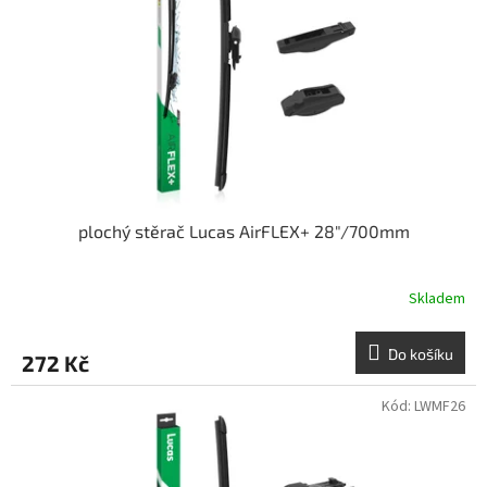
plochý stěrač Lucas AirFLEX+ 28"/700mm
Skladem
Do košíku
272 Kč
Kód:
LWMF26