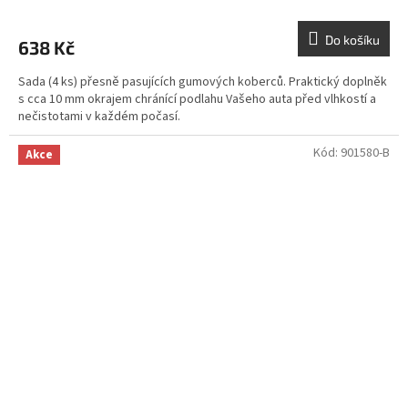
Do košíku
638 Kč
Sada (4 ks) přesně pasujících gumových koberců. Praktický doplněk
s cca 10 mm okrajem chránící podlahu Vašeho auta před vlhkostí a
nečistotami v každém počasí.
Kód:
901580-B
Akce