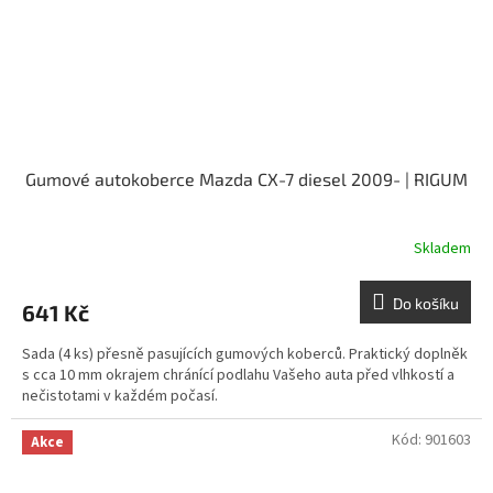
Gumové autokoberce Mazda CX-7 diesel 2009- | RIGUM
Skladem
Do košíku
641 Kč
Sada (4 ks) přesně pasujících gumových koberců. Praktický doplněk
s cca 10 mm okrajem chránící podlahu Vašeho auta před vlhkostí a
nečistotami v každém počasí.
Kód:
901603
Akce