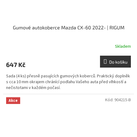
Gumové autokoberce Mazda CX-60 2022- | RIGUM
Skladem
Do košíku
647 Kč
Sada (4 ks) přesně pasujících gumových koberců. Praktický doplněk
s cca 10 mm okrajem chránící podlahu Vašeho auta před vlhkostí a
nečistotami v každém počasí.
Kód:
904215-B
Akce