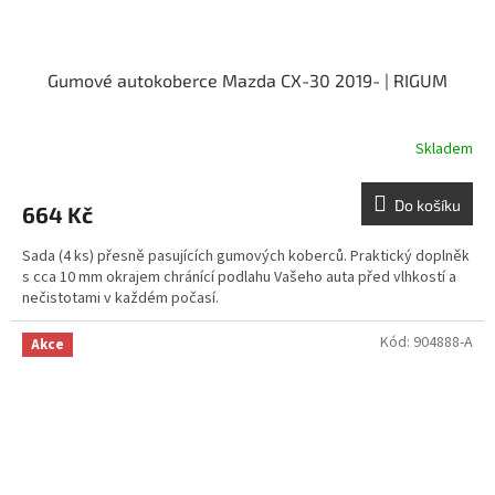
Gumové autokoberce Mazda CX-30 2019- | RIGUM
Skladem
Do košíku
664 Kč
Sada (4 ks) přesně pasujících gumových koberců. Praktický doplněk
s cca 10 mm okrajem chránící podlahu Vašeho auta před vlhkostí a
nečistotami v každém počasí.
Kód:
904888-A
Akce