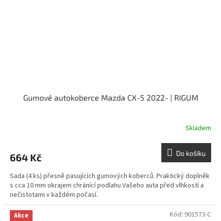
Gumové autokoberce Mazda CX-5 2022- | RIGUM
Skladem
Do košíku
664 Kč
Sada (4 ks) přesně pasujících gumových koberců. Praktický doplněk
s cca 10 mm okrajem chránící podlahu Vašeho auta před vlhkostí a
nečistotami v každém počasí.
Kód:
901573-C
Akce