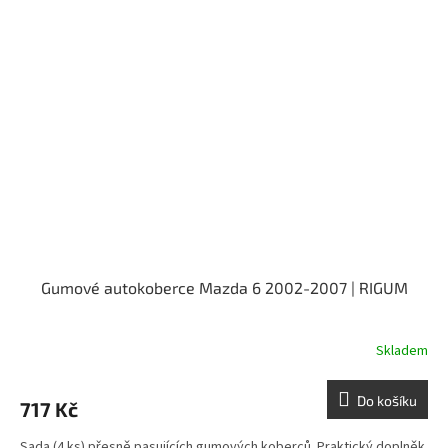
Gumové autokoberce Mazda 6 2002-2007 | RIGUM
Skladem
Do košíku
717 Kč
Sada (4 ks) přesně pasujících gumových koberců. Praktický doplněk