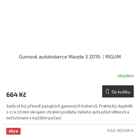
Gumové autokoberce Mazda 3 2019- | RIGUM
Skladem
Do košíku
664 Kč
Sada (4 ks) přesně pasujících gumových koberců. Praktický doplněk
s cca 10 mm okrajem chránící podlahu Vašeho auta před vlhkostí a
nečistotami v každém počasí.
Kód:
901566-A
Akce