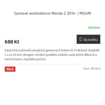
Gumové autokoberce Mazda 2 2014- | RIGUM
Skladem
Do košíku
688 Kč
Sada (4 ks) přesně pasujících gumových koberců. Praktický doplněk
s cca 10 mm okrajem chránící podlahu Vašeho auta před vlhkostí a
nečistotami v každém počasí.
Kód:
901610
Akce