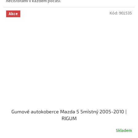
nečistotami v každém počasí.
Kód:
901535
Akce
Gumové autokoberce Mazda 5 5místný 2005-2010 |
RIGUM
Skladem