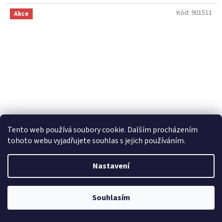
Kód:
901511
Akce
Tento web používá soubory cookie. Dalším procházením
tohoto webu vyjadřujete souhlas s jejich používáním.
Nastavení
Gumové autokoberce Mazda 2 2007-2015 | RIGUM
Souhlasím
Skladem