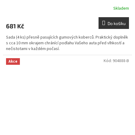
Skladem
Do košíku
681 Kč
Sada (4 ks) přesně pasujících gumových koberců. Praktický doplněk
s cca 10 mm okrajem chránící podlahu Vašeho auta před vlhkostí a
nečistotami v každém počasí.
Kód:
904888-B
Akce