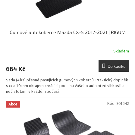
t
ů
Gumové autokoberce Mazda CX-5 2017-2021 | RIGUM
Skladem
Do košíku
664 Kč
Sada (4 ks) přesně pasujících gumových koberců. Praktický doplněk
s cca 10 mm okrajem chránící podlahu Vašeho auta před vlhkostí a
nečistotami v každém počasí.
Kód:
901542
Akce