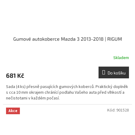
Gumové autokoberce Mazda 3 2013-2018 | RIGUM
Skladem
Do košíku
681 Kč
Sada (4 ks) přesně pasujících gumových koberců. Praktický doplněk
s cca 10 mm okrajem chránící podlahu Vašeho auta před vlhkostí a
nečistotami v každém počasí.
Kód:
901528
Akce