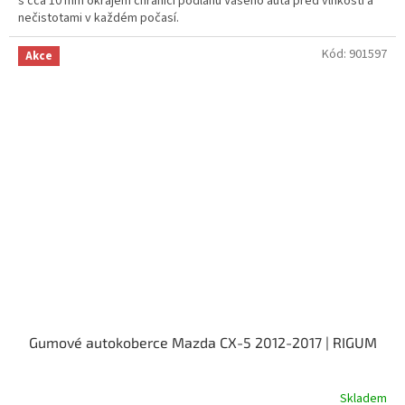
s cca 10 mm okrajem chránící podlahu Vašeho auta před vlhkostí a
nečistotami v každém počasí.
Kód:
901597
Akce
Gumové autokoberce Mazda CX-5 2012-2017 | RIGUM
Skladem