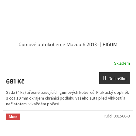
Gumové autokoberce Mazda 6 2013- | RIGUM
Skladem
Do košíku
681 Kč
Sada (4 ks) přesně pasujících gumových koberců. Praktický doplněk
s cca 10 mm okrajem chránící podlahu Vašeho auta před vlhkostí a
nečistotami v každém počasí.
Kód:
901566-B
Akce