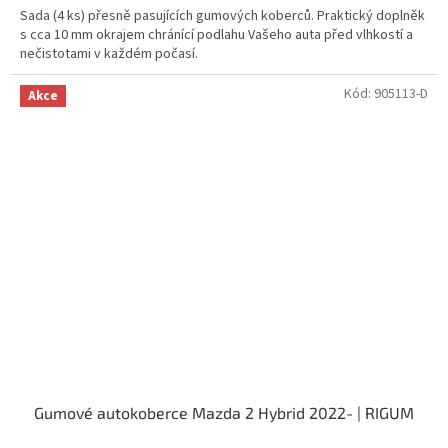
Sada (4 ks) přesně pasujících gumových koberců. Praktický doplněk
s cca 10 mm okrajem chránící podlahu Vašeho auta před vlhkostí a
nečistotami v každém počasí.
Kód:
905113-D
Akce
Gumové autokoberce Mazda 2 Hybrid 2022- | RIGUM