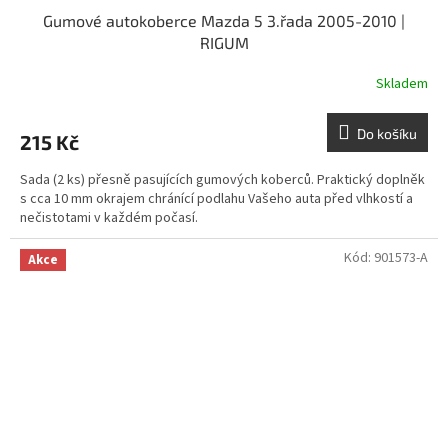
Gumové autokoberce Mazda 5 3.řada 2005-2010 |
RIGUM
Skladem
Do košíku
215 Kč
Sada (2 ks) přesně pasujících gumových koberců. Praktický doplněk
s cca 10 mm okrajem chránící podlahu Vašeho auta před vlhkostí a
nečistotami v každém počasí.
Kód:
901573-A
Akce