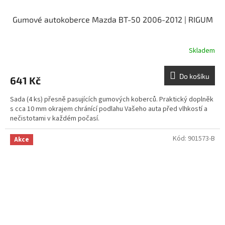
Gumové autokoberce Mazda BT-50 2006-2012 | RIGUM
Skladem
Do košíku
641 Kč
Sada (4 ks) přesně pasujících gumových koberců. Praktický doplněk
s cca 10 mm okrajem chránící podlahu Vašeho auta před vlhkostí a
nečistotami v každém počasí.
Kód:
901573-B
Akce