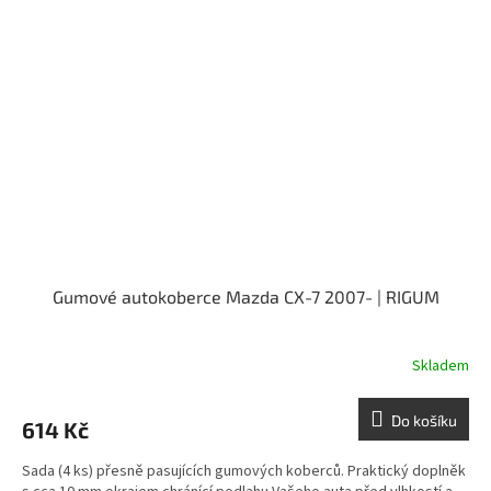
Gumové autokoberce Mazda CX-7 2007- | RIGUM
Skladem
Do košíku
614 Kč
Sada (4 ks) přesně pasujících gumových koberců. Praktický doplněk