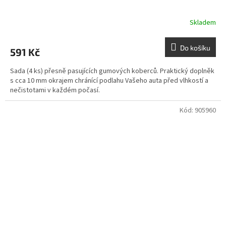
Skladem
Do košíku
591 Kč
Sada (4 ks) přesně pasujících gumových koberců. Praktický doplněk
s cca 10 mm okrajem chránící podlahu Vašeho auta před vlhkostí a
nečistotami v každém počasí.
Kód:
905960