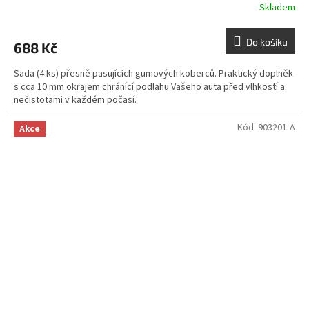
Skladem
Do košíku
688 Kč
Sada (4 ks) přesně pasujících gumových koberců. Praktický doplněk
s cca 10 mm okrajem chránící podlahu Vašeho auta před vlhkostí a
nečistotami v každém počasí.
Kód:
903201-A
Akce