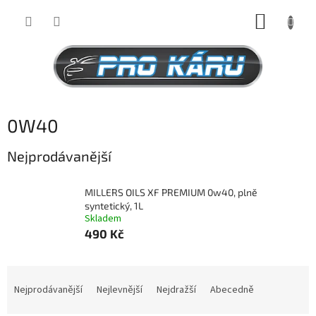
Přejít
NÁKUP
na
obsah
KOŠÍK
0W40
Nejprodávanější
MILLERS OILS XF PREMIUM 0w40, plně
syntetický, 1L
Skladem
490 Kč
Ř
a
Nejprodávanější
Nejlevnější
Nejdražší
Abecedně
z