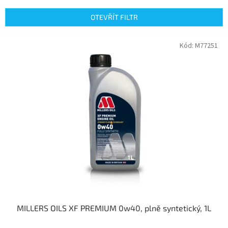
e
n
OTEVŘÍT FILTR
í
p
V
Kód:
M77251
r
ý
o
p
d
i
u
s
k
p
t
r
ů
o
d
u
k
t
ů
MILLERS OILS XF PREMIUM 0w40, plně syntetický, 1L