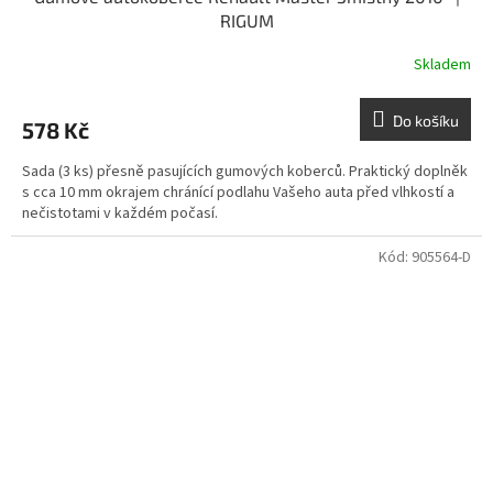
RIGUM
Skladem
Do košíku
578 Kč
Sada (3 ks) přesně pasujících gumových koberců. Praktický doplněk
s cca 10 mm okrajem chránící podlahu Vašeho auta před vlhkostí a
nečistotami v každém počasí.
Kód:
905564-D