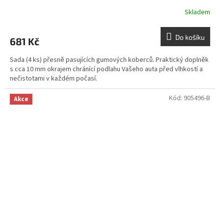
Skladem
Do košíku
681 Kč
Sada (4 ks) přesně pasujících gumových koberců. Praktický doplněk
s cca 10 mm okrajem chránící podlahu Vašeho auta před vlhkostí a
nečistotami v každém počasí.
Kód:
905496-B
Akce