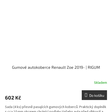
Gumové autokoberce Renault Zoe 2019- | RIGUM
Skladem
Do košíku
602 Kč
Sada (4 ks) přesně pasujících gumových koberců. Praktický doplněk
s cca 10 mm okrajem chránící podlahu Vašeho auta před vlhkostí a