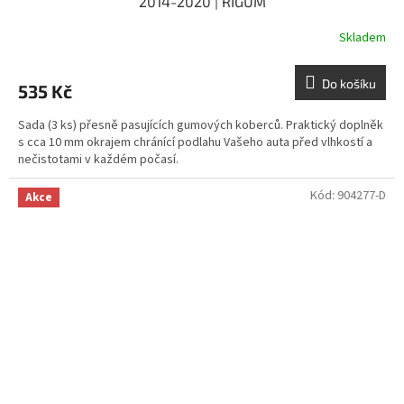
2014-2020 | RIGUM
Skladem
Do košíku
535 Kč
Sada (3 ks) přesně pasujících gumových koberců. Praktický doplněk
s cca 10 mm okrajem chránící podlahu Vašeho auta před vlhkostí a
nečistotami v každém počasí.
Kód:
904277-D
Akce