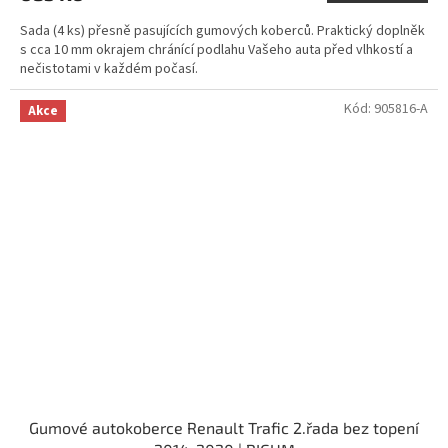
Sada (4 ks) přesně pasujících gumových koberců. Praktický doplněk
s cca 10 mm okrajem chránící podlahu Vašeho auta před vlhkostí a
nečistotami v každém počasí.
Kód:
905816-A
Akce
Gumové autokoberce Renault Trafic 2.řada bez topení