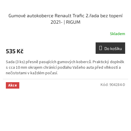
Gumové autokoberce Renault Trafic 2.řada bez topení
2021- | RIGUM
Skladem
Do košíku
535 Kč
Sada (3 ks) přesně pasujících gumových koberců. Praktický doplněk
s cca 10 mm okrajem chránící podlahu Vašeho auta před vlhkostí a
nečistotami v každém počasí.
Kód:
904284-D
Akce