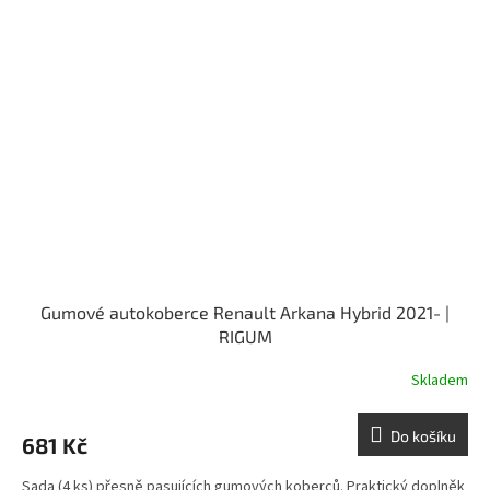
Gumové autokoberce Renault Arkana Hybrid 2021- |
RIGUM
Skladem
Do košíku
681 Kč
Sada (4 ks) přesně pasujících gumových koberců. Praktický doplněk