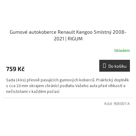
Gumové autokoberce Renault Kangoo 5místný 2008-
2021 | RIGUM
Skladem
Do košíku
759 Kč
Sada (4 ks) přesně pasujících gumových koberců. Praktický doplněk
s cca 10 mm okrajem chránící podlahu Vašeho auta před vlhkostí a
nečistotami v každém počasí.
Kód:
905007-A