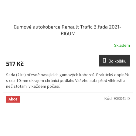
Gumové autokoberce Renault Trafic 3.řada 2021-|
RIGUM
Skladem
Do košíku
517 Kč
Sada (2 ks) přesně pasujících gumových koberců. Praktický doplněk
s cca 10 mm okrajem chránící podlahu Vašeho auta před vlhkostí a
nečistotami v každém počasí.
Kód:
903041-D
Akce