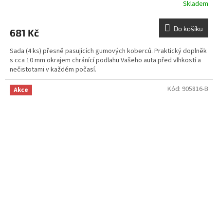
Skladem
Do košíku
681 Kč
Sada (4 ks) přesně pasujících gumových koberců. Praktický doplněk
s cca 10 mm okrajem chránící podlahu Vašeho auta před vlhkostí a
nečistotami v každém počasí.
Kód:
905816-B
Akce