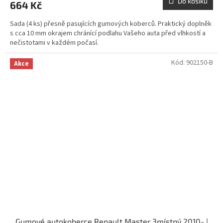
Do košíku
664 Kč
Sada (4 ks) přesně pasujících gumových koberců. Praktický doplněk
s cca 10 mm okrajem chránící podlahu Vašeho auta před vlhkostí a
nečistotami v každém počasí.
Kód:
902150-B
Akce
Gumové autokoberce Renault Master 3místný 2010- |