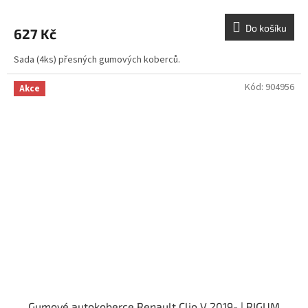
Do košíku
627 Kč
Sada (4ks) přesných gumových koberců.
Kód:
904956
Akce
Gumové autokoberce Renault Clio V 2019- | RIGUM