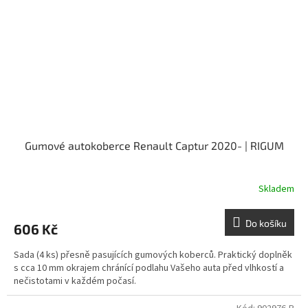
Gumové autokoberce Renault Captur 2020- | RIGUM
Skladem
Do košíku
606 Kč
Sada (4 ks) přesně pasujících gumových koberců. Praktický doplněk
s cca 10 mm okrajem chránící podlahu Vašeho auta před vlhkostí a
nečistotami v každém počasí.