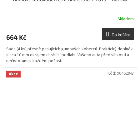
Skladem
Do košíku
664 Kč
Sada (4 ks) přesně pasujících gumových koberců. Praktický doplněk
s cca 10 mm okrajem chránící podlahu Vašeho auta před vlhkostí a
nečistotami v každém počasí.
Kód:
904628-B
Akce