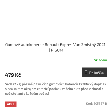
Gumové autokoberce Renault Expres Van 2místný 2021-
| RIGUM
Skladem
Do košíku
479 Kč
Sada (2 ks) přesně pasujících gumových koberců. Praktický doplněk
s cca 10 mm okrajem chránící podlahu Vašeho auta před vlhkostí a
nečistotami v každém počasí.
Kód:
905397-B
Akce