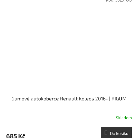
Kód:
902976-B
Gumové autokoberce Renault Koleos 2016- | RIGUM
Skladem
Do košíku
685 Kč