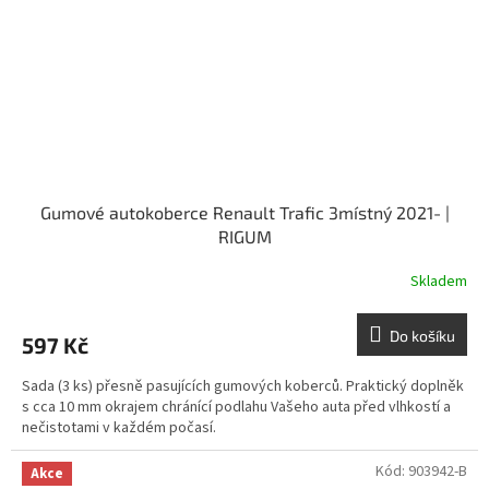
Gumové autokoberce Renault Trafic 3místný 2021- |
RIGUM
Skladem
Do košíku
597 Kč
Sada (3 ks) přesně pasujících gumových koberců. Praktický doplněk
s cca 10 mm okrajem chránící podlahu Vašeho auta před vlhkostí a
nečistotami v každém počasí.
Kód:
903942-B
Akce