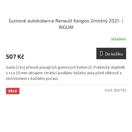
Gumové autokoberce Renault Kangoo 2místný 2021- |
RIGUM
Skladem
Do košíku
507 Kč
Sada (2 ks) přesně pasujících gumových koberců. Praktický doplněk
s cca 10 mm okrajem chránící podlahu Vašeho auta před vlhkostí a
nečistotami v každém počasí.
Kód:
905793
Akce