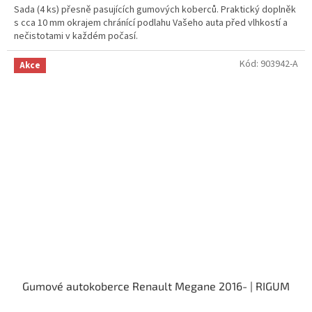
Sada (4 ks) přesně pasujících gumových koberců. Praktický doplněk
s cca 10 mm okrajem chránící podlahu Vašeho auta před vlhkostí a
nečistotami v každém počasí.
Kód:
903942-A
Akce
Gumové autokoberce Renault Megane 2016- | RIGUM