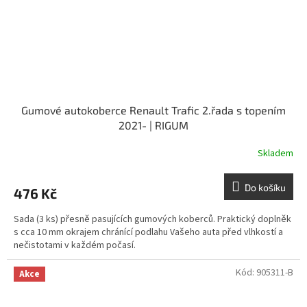
Gumové autokoberce Renault Trafic 2.řada s topením
2021- | RIGUM
Skladem
Do košíku
476 Kč
Sada (3 ks) přesně pasujících gumových koberců. Praktický doplněk
s cca 10 mm okrajem chránící podlahu Vašeho auta před vlhkostí a
nečistotami v každém počasí.
Kód:
905311-B
Akce