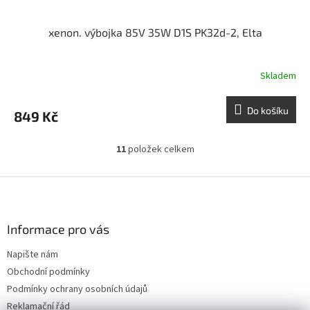
xenon. výbojka 85V 35W D1S PK32d-2, Elta
Skladem
Do košíku
849 Kč
11
položek celkem
O
v
l
Z
á
á
d
p
a
a
Informace pro vás
c
t
í
Napište nám
í
p
Obchodní podmínky
r
v
Podmínky ochrany osobních údajů
k
Reklamační řád