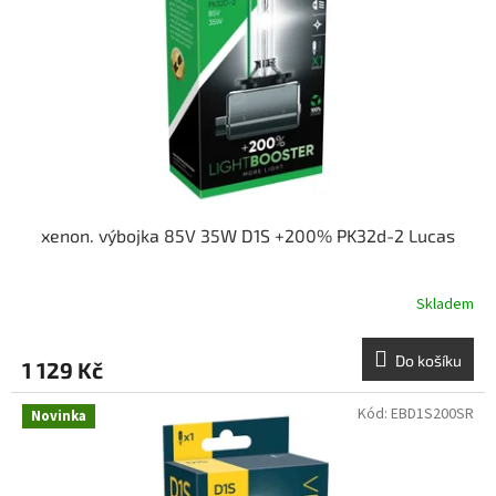
xenon. výbojka 85V 35W D1S +200% PK32d-2 Lucas
Skladem
Do košíku
1 129 Kč
Kód:
EBD1S200SR
Novinka