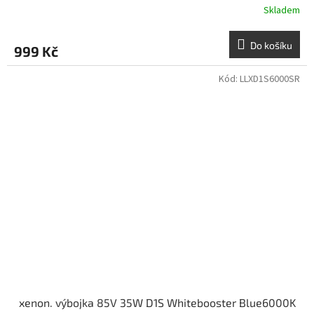
Skladem
Do košíku
999 Kč
Kód:
LLXD1S6000SR
xenon. výbojka 85V 35W D1S Whitebooster Blue6000K