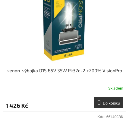
xenon. výbojka D1S 85V 35W Pk32d-2 +200% VisionPro
Skladem
Do košíku
1 426 Kč
Kód:
66140CBN