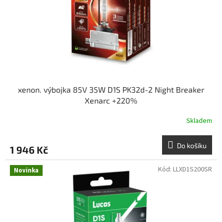
o
d
u
k
t
ů
xenon. výbojka 85V 35W D1S PK32d-2 Night Breaker
Xenarc +220%
Skladem
Do košíku
1 946 Kč
Kód:
LLXD1S200SR
Novinka