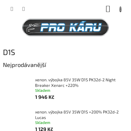
Přejít
NÁKUP
na
obsah
KOŠÍK
D1S
Nejprodávanější
xenon. výbojka 85V 35W D1S PK32d-2 Night
Breaker Xenarc +220%
Skladem
1 946 Kč
xenon. výbojka 85V 35W D1S +200% PK32d-2
Lucas
Skladem
1 129 Kč