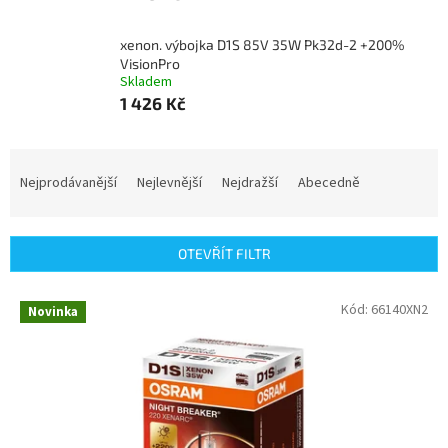
xenon. výbojka D1S 85V 35W Pk32d-2 +200%
VisionPro
Skladem
1 426 Kč
Ř
a
Nejprodávanější
Nejlevnější
Nejdražší
Abecedně
z
e
n
OTEVŘÍT FILTR
í
p
V
Kód:
66140XN2
r
Novinka
ý
o
p
d
i
u
s
k
p
t
r
ů