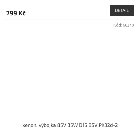
DETAIL
799 Kč
Kód:
66140
xenon. výbojka 85V 35W D1S 85V PK32d-2