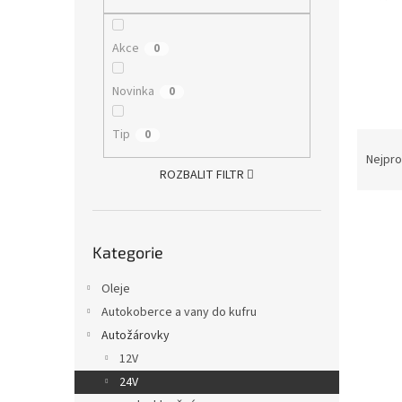
n
e
l
Akce
0
Novinka
0
Tip
0
Ř
a
Nejpro
ROZBALIT FILTR
z
e
V
n
ý
Přeskočit
í
Kategorie
kategorie
p
p
i
r
Oleje
s
o
Autokoberce a vany do kufru
p
d
r
u
Autožárovky
o
k
12V
d
t
24V
u
ů