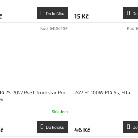
Do košíku
Do
č
15 Kč
Kód:
64196TSP
Kód:
4 75-70W P43t Truckstar Pro
24V H1 100W P14,5s, Elta
%
Skladem
Do košíku
Do
Kč
46 Kč