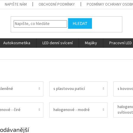
NAPIŠTE NÁM
OBCHODNÍ PODMÍNKY
PODMÍNKY OCHRANY OSOBN
HLEDAT
Autokosmetika
LED denní svícení
Majáky
Pracovní LED 
kleněné
s plastovou paticí
s kovovo
halogeno
enové - čiré
halogenové - modré
svítivost
odávanější