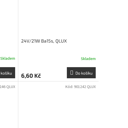
24V/21W Ba15s, QLUX
Skladem
Skladem
 košíku
Do košíku
6,60 Kč
246 QLUX
Kód:
901242 QLUX