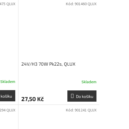
475 QLUX
Kód:
901460 QLUX
24V/H3 70W Pk22s, QLUX
Skladem
Skladem
 košíku
Do košíku
27,50 Kč
294 QLUX
Kód:
901241 QLUX