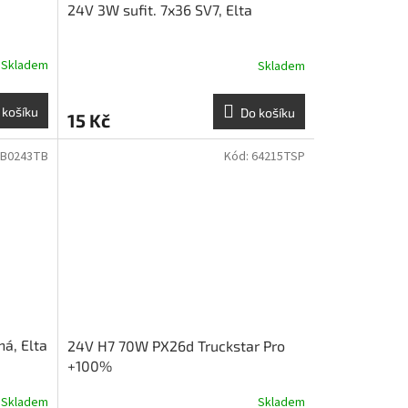
24V 3W sufit. 7x36 SV7, Elta
Skladem
Skladem
 košíku
Do košíku
15 Kč
EB0243TB
Kód:
64215TSP
ná, Elta
24V H7 70W PX26d Truckstar Pro
+100%
Skladem
Skladem