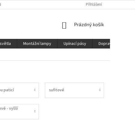
ÍCH ÚDAJŮ
REKLAMAČNÍ ŘÁD
DOPRAVA
Přihlášení
NÁKUPNÍ
Prázdný košík
KOŠÍK
světla
Montážní lampy
Upínací pásy
Doprava
Prod
u paticí
sufitové
vé - vyšší