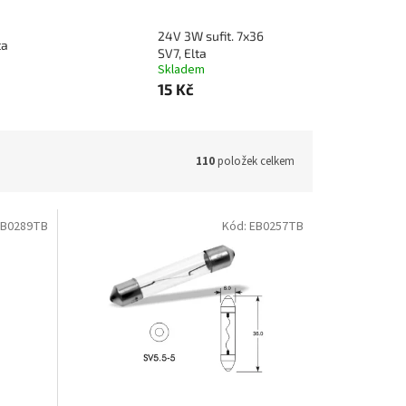
24V 3W sufit. 7x36
ta
SV7, Elta
Skladem
15 Kč
110
položek celkem
EB0289TB
Kód:
EB0257TB