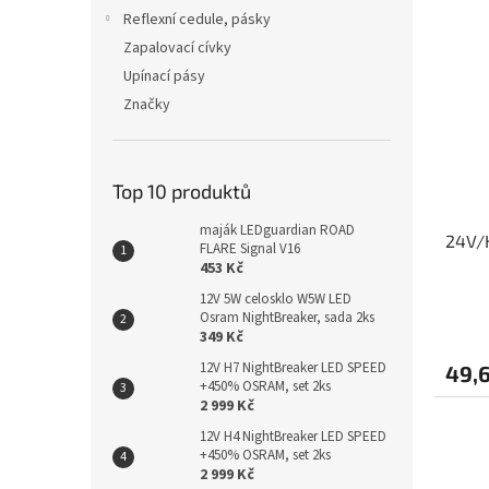
Reflexní cedule, pásky
Zapalovací cívky
Upínací pásy
Značky
Top 10 produktů
maják LEDguardian ROAD
24V/
FLARE Signal V16
453 Kč
12V 5W celosklo W5W LED
Osram NightBreaker, sada 2ks
349 Kč
12V H7 NightBreaker LED SPEED
49,
+450% OSRAM, set 2ks
2 999 Kč
12V H4 NightBreaker LED SPEED
+450% OSRAM, set 2ks
2 999 Kč