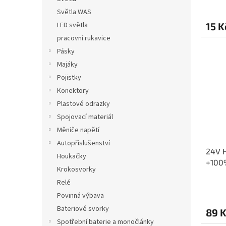
Světla WAS
15 K
LED světla
pracovní rukavice
Pásky
Majáky
Pojistky
Konektory
Plastové odrazky
Spojovací materiál
Měniče napětí
Autopříslušenství
24V H
Houkačky
+100
Krokosvorky
Relé
Povinná výbava
Bateriové svorky
89 
Spotřební baterie a monočlánky