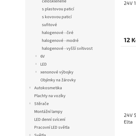
celoskleněné
24V 1
k
s plastovou paticí
t
ů
s kovovou paticí
sufitové
halogenové - čiré
12 K
halogenové - modré
halogenové - vyšší svítivost
6V
LED
xenonové výbojky
Objímky na žárovky
Autokosmetika
Plachty na vozíky
Stěrače
Montážní lampy
24V 5
LED denní svícení
Elta
Pracovní LED světla
Světla