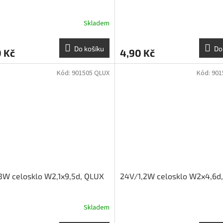
Skladem
Do košíku
Do
 Kč
4,90 Kč
Kód:
901505 QLUX
Kód:
901
3W celosklo W2,1x9,5d, QLUX
24V/1,2W celosklo W2x4,6d
Skladem