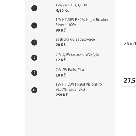
12V/2W Ba9s, QLUX
4,70 Kč
12V H7 55W PX26d Night Breaker
Silver +100%
99 Kč
zástrčka do zapalovače
24V/
20 Kč
24V 1,2W celosklo W2x4,6d
12 Kč
24V 2W Ba9s, Elta
10 Kč
27,5
12V H7 55W Px26d VisionPro
+150%, sada (2ks)
259 Kč