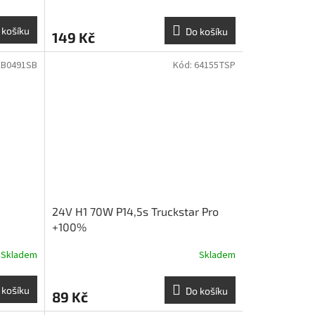
 košíku
Do košíku
149 Kč
EB0491SB
Kód:
64155TSP
24V H1 70W P14,5s Truckstar Pro
+100%
Skladem
Skladem
 košíku
Do košíku
89 Kč