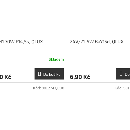
H1 70W P14,5s, QLUX
24V/21-5W BaY15d, QLUX
Skladem
Do košíku
Do
0 Kč
6,90 Kč
Kód:
901274 QLUX
Kód:
901