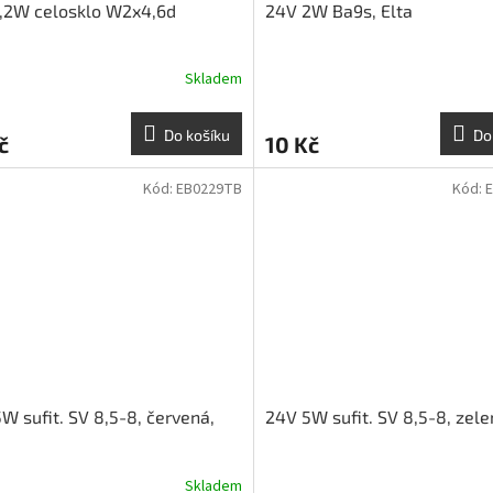
,2W celosklo W2x4,6d
24V 2W Ba9s, Elta
Skladem
Do košíku
Do
č
10 Kč
Kód:
EB0229TB
Kód:
W sufit. SV 8,5-8, červená,
24V 5W sufit. SV 8,5-8, zele
Skladem