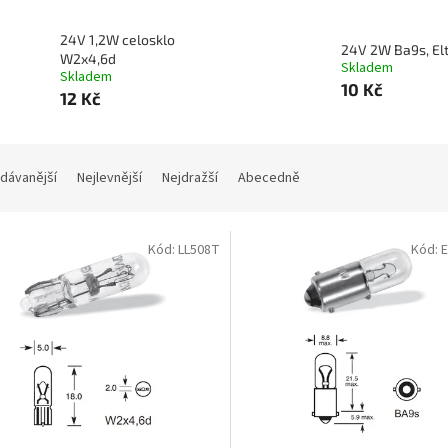
24V 1,2W celosklo
24V 2W Ba9s, El
W2x4,6d
Skladem
Skladem
10 Kč
12 Kč
dávanější
Nejlevnější
Nejdražší
Abecedně
Kód:
LL508T
Kód: