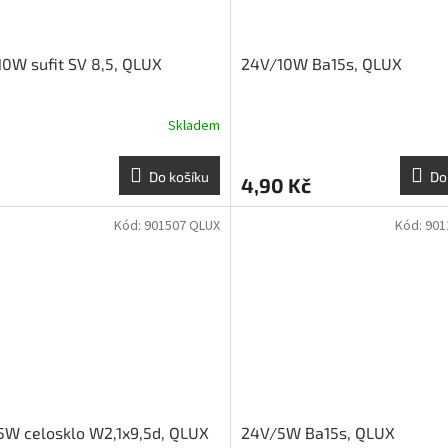
0W sufit SV 8,5, QLUX
24V/10W Ba15s, QLUX
Skladem
Do košíku
Do
4,90 Kč
Kód:
901507 QLUX
Kód:
901
5W celosklo W2,1x9,5d, QLUX
24V/5W Ba15s, QLUX