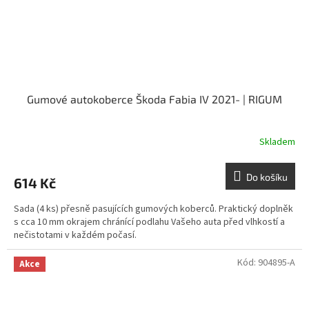
Gumové autokoberce Škoda Fabia IV 2021- | RIGUM
Skladem
Do košíku
614 Kč
Sada (4 ks) přesně pasujících gumových koberců. Praktický doplněk
s cca 10 mm okrajem chránící podlahu Vašeho auta před vlhkostí a
nečistotami v každém počasí.
Kód:
904895-A
Akce