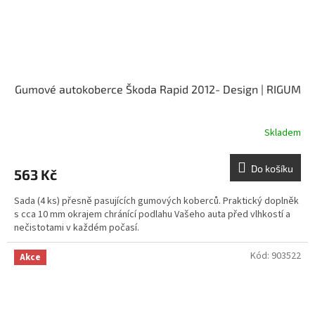
Gumové autokoberce Škoda Rapid 2012- Design | RIGUM
Skladem
Do košíku
563 Kč
Sada (4 ks) přesně pasujících gumových koberců. Praktický doplněk
s cca 10 mm okrajem chránící podlahu Vašeho auta před vlhkostí a
nečistotami v každém počasí.
Kód:
903522
Akce