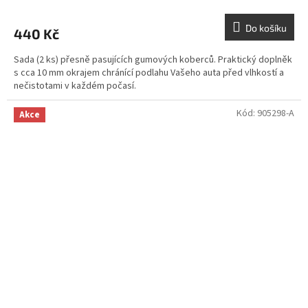
Do košíku
440 Kč
Sada (2 ks) přesně pasujících gumových koberců. Praktický doplněk
s cca 10 mm okrajem chránící podlahu Vašeho auta před vlhkostí a
nečistotami v každém počasí.
Kód:
905298-A
Akce