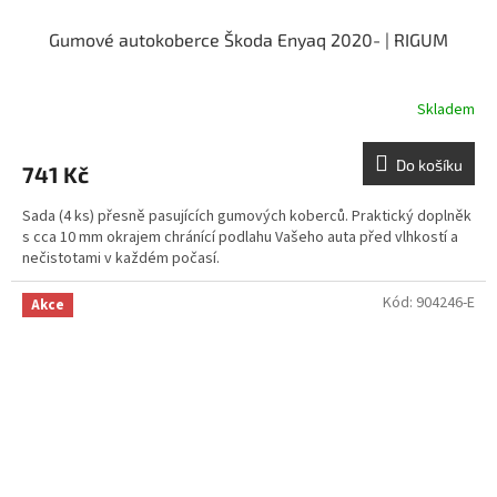
Gumové autokoberce Škoda Enyaq 2020- | RIGUM
Skladem
Do košíku
741 Kč
Sada (4 ks) přesně pasujících gumových koberců. Praktický doplněk
s cca 10 mm okrajem chránící podlahu Vašeho auta před vlhkostí a
nečistotami v každém počasí.
Kód:
904246-E
Akce