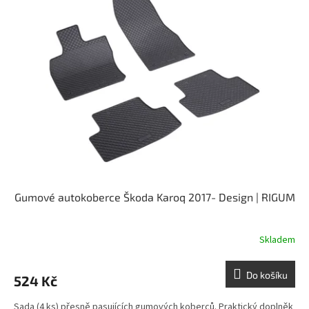
Gumové autokoberce Škoda Karoq 2017- Design | RIGUM
Skladem
Do košíku
524 Kč
Sada (4 ks) přesně pasujících gumových koberců. Praktický doplněk