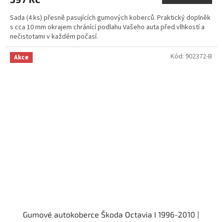
Sada (4 ks) přesně pasujících gumových koberců. Praktický doplněk
s cca 10 mm okrajem chránící podlahu Vašeho auta před vlhkostí a
nečistotami v každém počasí.
Kód:
902372-B
Akce
Gumové autokoberce Škoda Octavia I 1996-2010 |