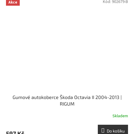
Kód:
902679-B
Akce
Gumové autokoberce Škoda Octavia II 2004-2013 |
RIGUM
Skladem
Do košíku
597 Kč