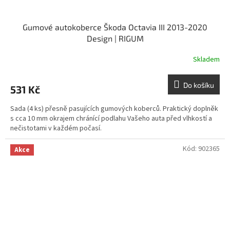
Gumové autokoberce Škoda Octavia III 2013-2020
Design | RIGUM
Skladem
Do košíku
531 Kč
Sada (4 ks) přesně pasujících gumových koberců. Praktický doplněk
s cca 10 mm okrajem chránící podlahu Vašeho auta před vlhkostí a
nečistotami v každém počasí.
Kód:
902365
Akce