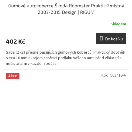
Gumové autokoberce Škoda Roomster Praktik 2místný
2007-2015 Design | RIGUM
Skladem
Do košíku
402 Kč
Sada (2 ks) přesně pasujících gumových koberců. Praktický doplněk
s cca 10 mm okrajem chránící podlahu Vašeho auta před vlhkostí a
nečistotami v každém počasí.
Kód:
902419-A
Akce