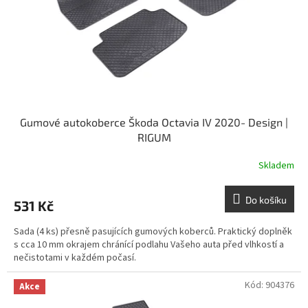
o
d
u
k
t
ů
Gumové autokoberce Škoda Octavia IV 2020- Design |
RIGUM
Skladem
Do košíku
531 Kč
Sada (4 ks) přesně pasujících gumových koberců. Praktický doplněk
s cca 10 mm okrajem chránící podlahu Vašeho auta před vlhkostí a
nečistotami v každém počasí.
Kód:
904376
Akce