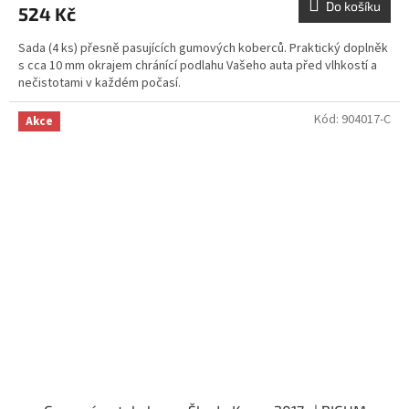
Do košíku
524 Kč
Sada (4 ks) přesně pasujících gumových koberců. Praktický doplněk
s cca 10 mm okrajem chránící podlahu Vašeho auta před vlhkostí a
nečistotami v každém počasí.
Kód:
904017-C
Akce