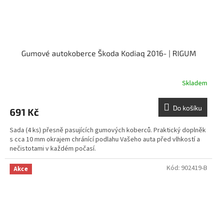
Gumové autokoberce Škoda Kodiaq 2016- | RIGUM
Skladem
Do košíku
691 Kč
Sada (4 ks) přesně pasujících gumových koberců. Praktický doplněk
s cca 10 mm okrajem chránící podlahu Vašeho auta před vlhkostí a
nečistotami v každém počasí.
Kód:
902419-B
Akce