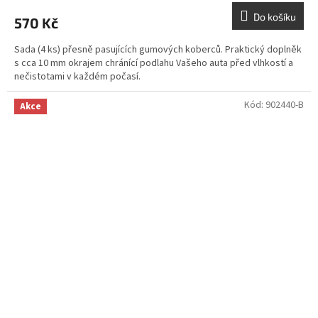
Do košíku
570 Kč
Sada (4 ks) přesně pasujících gumových koberců. Praktický doplněk
s cca 10 mm okrajem chránící podlahu Vašeho auta před vlhkostí a
nečistotami v každém počasí.
Kód:
902440-B
Akce