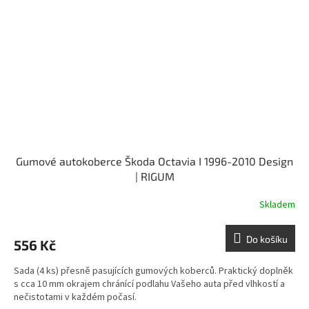
Gumové autokoberce Škoda Octavia I 1996-2010 Design
| RIGUM
Skladem
Do košíku
556 Kč
Sada (4 ks) přesně pasujících gumových koberců. Praktický doplněk
s cca 10 mm okrajem chránící podlahu Vašeho auta před vlhkostí a
nečistotami v každém počasí.