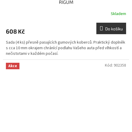
RIGUM
Skladem
Do košíku
608 Kč
Sada (4 ks) přesně pasujících gumových koberců. Praktický doplněk
s cca 10 mm okrajem chránící podlahu Vašeho auta před vlhkostí a
nečistotami v každém počasí.
Kód:
902358
Akce