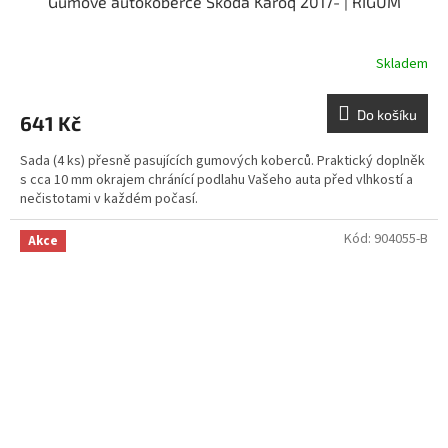
Gumové autokoberce Škoda Karoq 2017- | RIGUM
Skladem
Do košíku
641 Kč
Sada (4 ks) přesně pasujících gumových koberců. Praktický doplněk
s cca 10 mm okrajem chránící podlahu Vašeho auta před vlhkostí a
nečistotami v každém počasí.
Kód:
904055-B
Akce