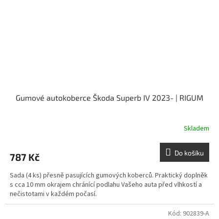
Gumové autokoberce Škoda Superb IV 2023- | RIGUM
Skladem
Do košíku
787 Kč
Sada (4 ks) přesně pasujících gumových koberců. Praktický doplněk
s cca 10 mm okrajem chránící podlahu Vašeho auta před vlhkostí a
nečistotami v každém počasí.
Kód:
902839-A