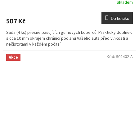
Skladem
Do košíku
507 Kč
Sada (4 ks) přesně pasujících gumových koberců. Praktický doplněk
s cca 10 mm okrajem chránící podlahu Vašeho auta před vlhkostí a
nečistotami v každém počasí.
Kód:
902402-A
Akce