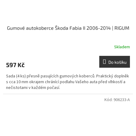
Gumové autokoberce Škoda Fabia II 2006-2014 | RIGUM
Skladem
Do košíku
597 Kč
Sada (4 ks) přesně pasujících gumových koberců. Praktický doplněk
s cca 10 mm okrajem chránící podlahu Vašeho auta před vlhkostí a
nečistotami v každém počasí.
Kód:
906233-A