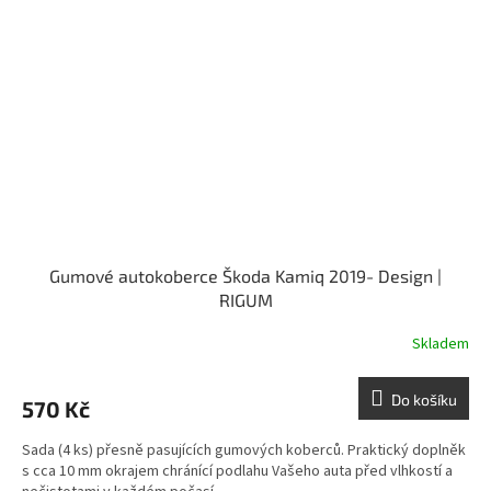
Gumové autokoberce Škoda Kamiq 2019- Design |
RIGUM
Skladem
Do košíku
570 Kč
Sada (4 ks) přesně pasujících gumových koberců. Praktický doplněk
s cca 10 mm okrajem chránící podlahu Vašeho auta před vlhkostí a