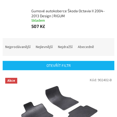
Gumové autokoberce Škoda Octavia II 2004-
2013 Design | RIGUM
Skladem
507 Kč
Ř
a
Nejprodávanější
Nejlevnější
Nejdražší
Abecedně
z
e
n
OTEVŘÍT FILTR
í
p
V
Kód:
902402-B
r
Akce
ý
o
p
d
i
u
s
k
p
t
r
ů