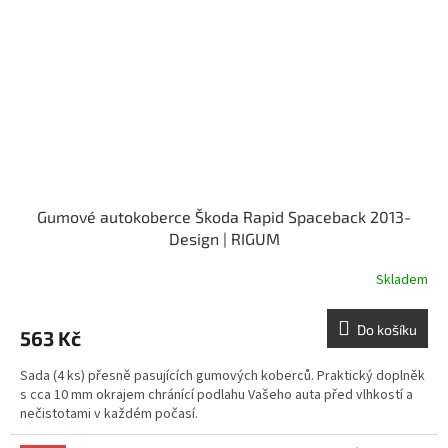
Gumové autokoberce Škoda Rapid Spaceback 2013-
Design | RIGUM
Skladem
Do košíku
563 Kč
Sada (4 ks) přesně pasujících gumových koberců. Praktický doplněk
s cca 10 mm okrajem chránící podlahu Vašeho auta před vlhkostí a
nečistotami v každém počasí.