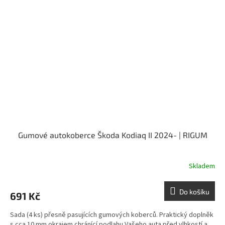
Gumové autokoberce Škoda Kodiaq II 2024- | RIGUM
Skladem
Do košíku
691 Kč
Sada (4 ks) přesně pasujících gumových koberců. Praktický doplněk
s cca 10 mm okrajem chránící podlahu Vašeho auta před vlhkostí a