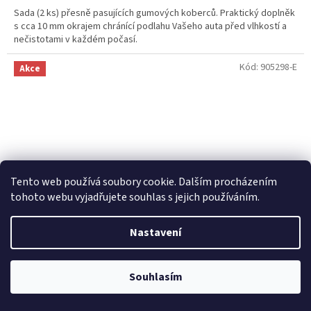
Sada (2 ks) přesně pasujících gumových koberců. Praktický doplněk
s cca 10 mm okrajem chránící podlahu Vašeho auta před vlhkostí a
nečistotami v každém počasí.
Kód:
905298-E
Akce
Tento web používá soubory cookie. Dalším procházením
tohoto webu vyjadřujete souhlas s jejich používáním.
Nastavení
Souhlasím
Gumové autokoberce Škoda Enyaq Coupé 2022- | RIGUM