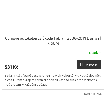
Gumové autokoberce Škoda Fabia II 2006-2014 Design |
RIGUM
Skladem
Do košíku
531 Kč
Sada (4 ks) přesně pasujících gumových koberců. Praktický doplněk
s cca 10 mm okrajem chránící podlahu Vašeho auta před vlhkostí a
nečistotami v každém počasí.
Kód:
906264