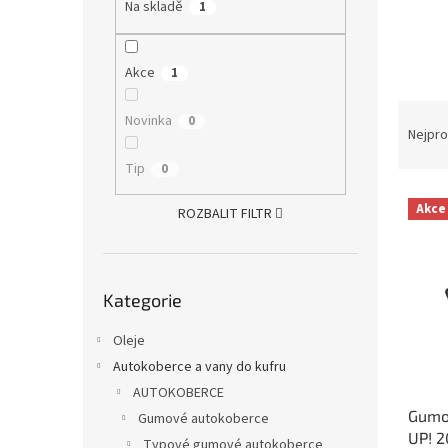
a
Na skladě
1
n
e
l
Akce
1
Ř
Novinka
0
a
Nejpro
z
Tip
0
e
V
n
Akce
ROZBALIT FILTR
ý
í
p
p
i
r
Přeskočit
s
o
Kategorie
kategorie
p
d
r
u
Oleje
o
k
Autokoberce a vany do kufru
d
t
AUTOKOBERCE
u
ů
Gumo
k
Gumové autokoberce
UP! 2
t
Typové gumové autokoberce