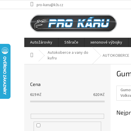
Přejít
pro-karu@k3s.cz
na
obsah
Autožárovky
Stěrače
xenonové výbojky
Autokoberce a vany do
Domů
AUTOKOBERCE
kufru
P
Gum
o
s
Cena
t
Gumo
r
619
Kč
620
Kč
Volks
a
08/20
n
Nejpr
n
í
p