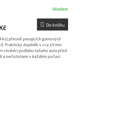
Skladem
Do košíku
Kč
4 ks) přesně pasujících gumových
ů. Praktický doplněk s cca 10 mm
m chránící podlahu Vašeho auta před
tí a nečistotami v každém počasí.
O
v
l
á
d
a
c
í
p
r
v
k