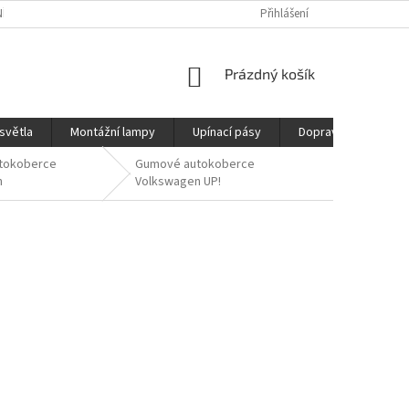
ÍCH ÚDAJŮ
REKLAMAČNÍ ŘÁD
DOPRAVA
Přihlášení
NÁKUPNÍ
Prázdný košík
KOŠÍK
světla
Montážní lampy
Upínací pásy
Doprava
Prod
tokoberce
Gumové autokoberce
n
Volkswagen UP!