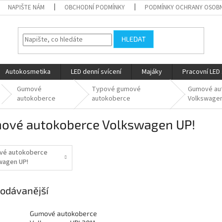
NAPIŠTE NÁM
OBCHODNÍ PODMÍNKY
PODMÍNKY OCHRANY OSOBN
HLEDAT
Autokosmetika
LED denní svícení
Majáky
Pracovní LED 
Gumové
Typové gumové
Gumové au
autokoberce
autokoberce
Volkswage
ové autokoberce Volkswagen UP!
vé autokoberce
wagen UP!
11-
odávanější
Gumové autokoberce