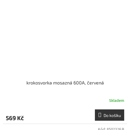
krokosvorka mosazná 600A, červená
Skladem
Do košíku
569 Kč
Kód:
8502326 B