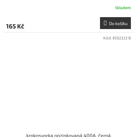
Skladem
Do košíku
165 Kč
Kód:
8502323 B
krokosvorka pozinkovaná 400A, černá