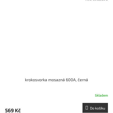
krokosvorka mosazná 600A, černá
Skladem
Do košíku
569 Kč