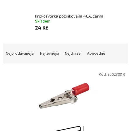
l
krokosvorka pozinkovaná 40A, černá
Skladem
24 Kč
Ř
a
Nejprodávanější
Nejlevnější
Nejdražší
Abecedně
z
e
V
n
Kód:
8502309 R
ý
í
p
p
i
r
s
o
p
d
r
u
o
k
d
t
u
ů