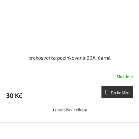
krokosvorka pozinkovaná 90A, černá
Skladem
Do košíku
30 Kč
17
položek celkem
O
v
l
Z
á
á
d
p