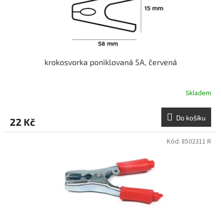
k
t
ů
krokosvorka poniklovaná 5A, červená
Skladem
Do košíku
22 Kč
Kód:
8502311 R