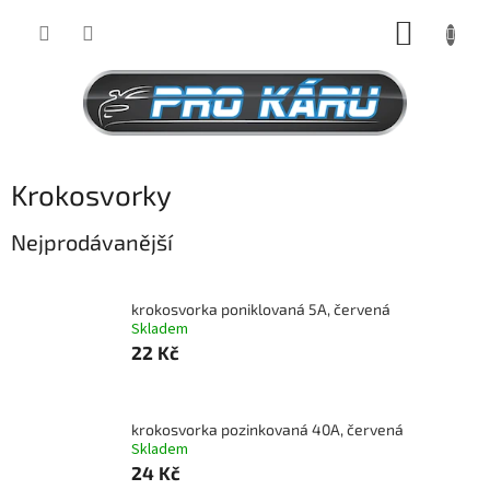
Přejít
NÁKUP
na
obsah
KOŠÍK
P
Krokosvorky
o
s
Nejprodávanější
t
r
a
krokosvorka poniklovaná 5A, červená
Skladem
n
22 Kč
n
í
p
a
krokosvorka pozinkovaná 40A, červená
Skladem
n
24 Kč
e