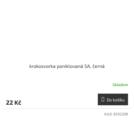
krokosvorka poniklovaná 5A, černá
Skladem
Do košíku
22 Kč
Kód:
8502308