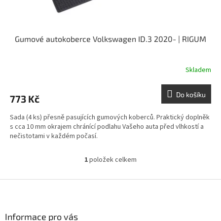
ů
Gumové autokoberce Volkswagen ID.3 2020- | RIGUM
Skladem
Do košíku
773 Kč
Sada (4 ks) přesně pasujících gumových koberců. Praktický doplněk
s cca 10 mm okrajem chránící podlahu Vašeho auta před vlhkostí a
nečistotami v každém počasí.
1
položek celkem
O
v
l
Z
á
á
d
p
a
a
Informace pro vás
c