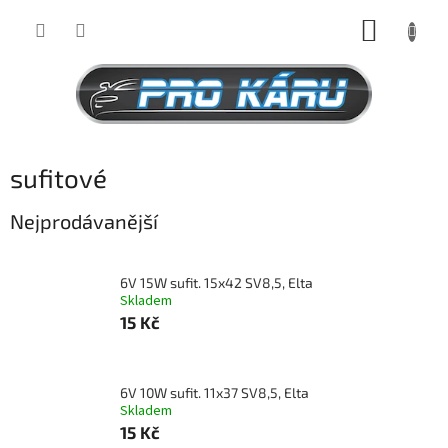
Přejít
NÁKUP
na
obsah
KOŠÍK
sufitové
Nejprodávanější
6V 15W sufit. 15x42 SV8,5, Elta
Skladem
15 Kč
6V 10W sufit. 11x37 SV8,5, Elta
Skladem
15 Kč