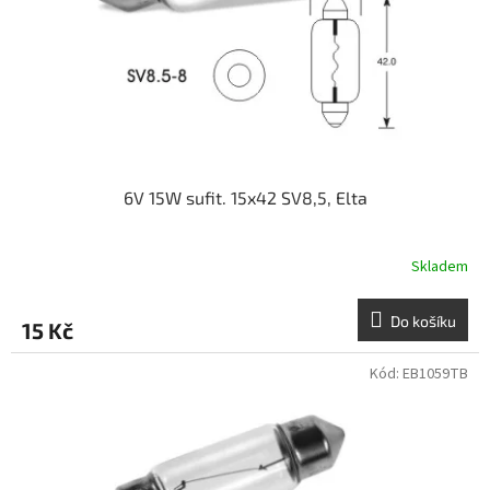
o
d
u
k
t
ů
6V 15W sufit. 15x42 SV8,5, Elta
Skladem
Do košíku
15 Kč
Kód:
EB1059TB