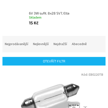
6V 3W sufit. 8x28 SV7, Elta
Skladem
15 Kč
Ř
a
Nejprodávanější
Nejlevnější
Nejdražší
Abecedně
z
e
n
OTEVŘÍT FILTR
í
p
V
Kód:
EB0220TB
r
ý
o
p
d
i
u
s
k
p
t
r
ů