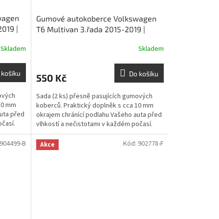
wagen
Gumové autokoberce Volkswagen
2019 |
T6 Multivan 3.řada 2015-2019 |
RIGUM
Skladem
Skladem
 košíku
Do košíku
550 Kč
ových
Sada (2 ks) přesně pasujících gumových
 10 mm
koberců. Praktický doplněk s cca 10 mm
uta před
okrajem chránící podlahu Vašeho auta před
očasí.
vlhkostí a nečistotami v každém počasí.
904499-B
Kód:
902778-F
Akce