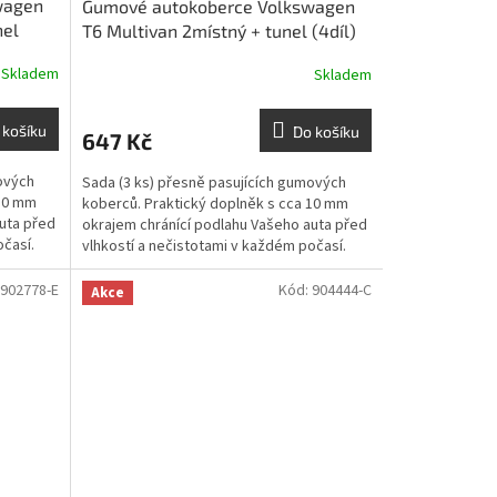
wagen
Gumové autokoberce Volkswagen
nel
T6 Multivan 2místný + tunel (4díl)
2015-2019 | RIGUM
Skladem
Skladem
 košíku
Do košíku
647 Kč
ových
Sada (3 ks) přesně pasujících gumových
 10 mm
koberců. Praktický doplněk s cca 10 mm
uta před
okrajem chránící podlahu Vašeho auta před
očasí.
vlhkostí a nečistotami v každém počasí.
902778-E
Kód:
904444-C
Akce