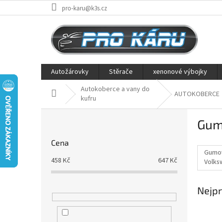
Přejít
pro-karu@k3s.cz
na
obsah
Autožárovky
Stěrače
xenonové výbojky
Autokoberce a vany do
Domů
AUTOKOBERCE
kufru
P
Gum
o
s
Cena
t
Gumo
r
458
Kč
647
Kč
Volks
a
03/20
n
Nejpr
n
í
p