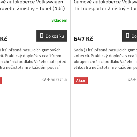
vé autokoberce Volkswagen
Gumové autokoberce Volks
ravelle 2místný + tunel (4díl)
T6 Transporter 2místný + tu
2019 | RIGUM
(4díl) 2015-2019 | RIGUM
Skladem
Do košíku
Do
 Kč
647 Kč
3 ks) přesně pasujících gumových
Sada (3 ks) přesně pasujících gum
ů. Praktický doplněk s cca 10 mm
koberců. Praktický doplněk s cca
m chránící podlahu Vašeho auta před
okrajem chránící podlahu Vašeho a
tí a nečistotami v každém počasí.
vlhkostí a nečistotami v každém p
Kód:
902778-D
Kód:
Akce