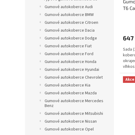
Gumo
k
Gumové autokoberce Audi
T6 Ca
t
2015-
Gumové autokoberce BMW
ů
Gumové autokoberce Citroen
Gumové autokoberce Dacia
647
Gumové autokoberce Dodge
Gumové autokoberce Fiat
Sada (
Gumové autokoberce Ford
koberc
okraje
Gumové autokoberce Honda
vlhkos
Gumové autokoberce Hyundai
Gumové autokoberce Chevrolet
Akce
Gumové autokoberce Kia
Gumové autokoberce Mazda
Gumové autokoberce Mercedes
Benz
Gumové autokoberce Mitsubishi
Gumové autokoberce Nissan
Gumové autokoberce Opel