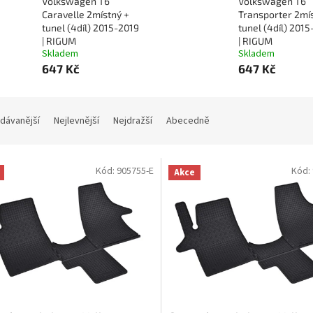
Volkswagen T6
Volkswagen T6
Caravelle 2místný +
Transporter 2mí
tunel (4díl) 2015-2019
tunel (4díl) 201
| RIGUM
| RIGUM
Skladem
Skladem
647 Kč
647 Kč
dávanější
Nejlevnější
Nejdražší
Abecedně
Kód:
905755-E
Kód:
Akce