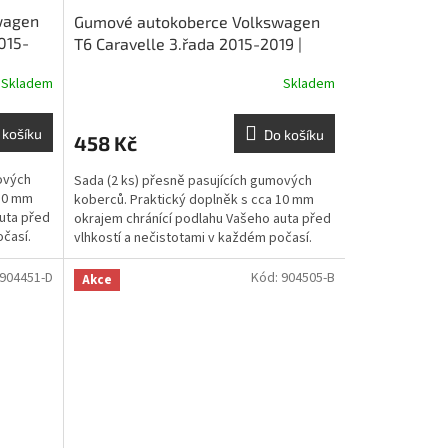
wagen
Gumové autokoberce Volkswagen
015-
T6 Caravelle 3.řada 2015-2019 |
RIGUM
Skladem
Skladem
 košíku
Do košíku
458 Kč
ových
Sada (2 ks) přesně pasujících gumových
 10 mm
koberců. Praktický doplněk s cca 10 mm
uta před
okrajem chránící podlahu Vašeho auta před
očasí.
vlhkostí a nečistotami v každém počasí.
904451-D
Kód:
904505-B
Akce