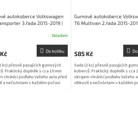
vé autokoberce Volkswagen
Gumové autokoberce Volks
ansporter 3.řada 2015-2019 |
T6 Multivan 2.řada 2015-201
M
RIGUM
Skladem
Do košíku
Do
 Kč
585 Kč
2 ks) přesně pasujících gumových
Sada (2 ks) přesně pasujících gum
ů. Praktický doplněk s cca 10 mm
koberců. Praktický doplněk s cca
m chránící podlahu Vašeho auta před
okrajem chránící podlahu Vašeho a
tí a nečistotami v každém počasí.
vlhkostí a nečistotami v každém p
O
v
l
á
d
a
c