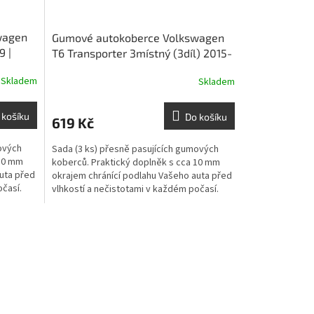
wagen
Gumové autokoberce Volkswagen
9 |
T6 Transporter 3místný (3díl) 2015-
2019 | RIGUM
Skladem
Skladem
 košíku
Do košíku
619 Kč
ových
Sada (3 ks) přesně pasujících gumových
 10 mm
koberců. Praktický doplněk s cca 10 mm
uta před
okrajem chránící podlahu Vašeho auta před
očasí.
vlhkostí a nečistotami v každém počasí.