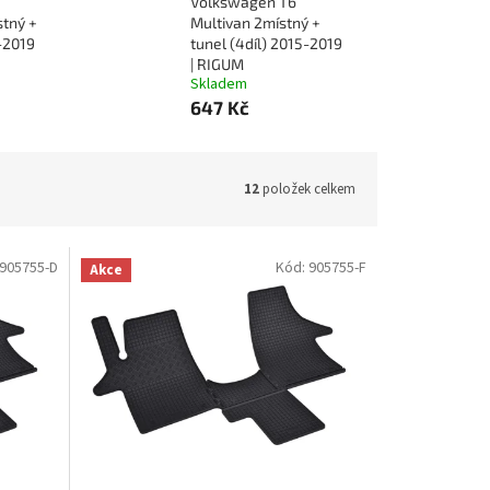
Volkswagen T6
stný +
Multivan 2místný +
5-2019
tunel (4díl) 2015-2019
| RIGUM
Skladem
647 Kč
12
položek celkem
905755-D
Kód:
905755-F
Akce