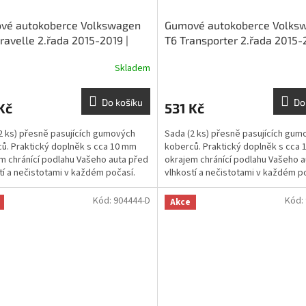
vé autokoberce Volkswagen
Gumové autokoberce Volks
ravelle 2.řada 2015-2019 |
T6 Transporter 2.řada 2015-
M
RIGUM
Skladem
Do košíku
Do
Kč
531 Kč
2 ks) přesně pasujících gumových
Sada (2 ks) přesně pasujících gum
ů. Praktický doplněk s cca 10 mm
koberců. Praktický doplněk s cca
m chránící podlahu Vašeho auta před
okrajem chránící podlahu Vašeho a
tí a nečistotami v každém počasí.
vlhkostí a nečistotami v každém p
Kód:
904444-D
Kód:
Akce