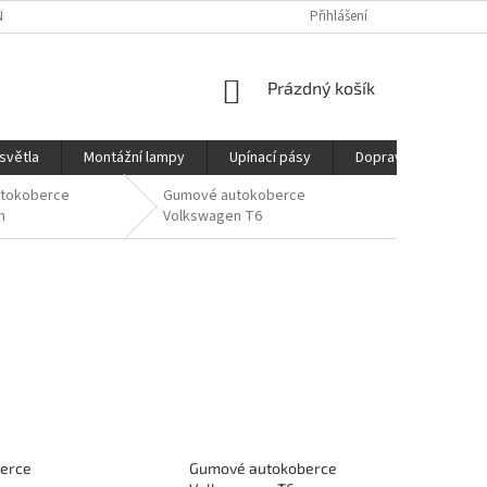
ÍCH ÚDAJŮ
REKLAMAČNÍ ŘÁD
DOPRAVA
Přihlášení
NÁKUPNÍ
Prázdný košík
KOŠÍK
světla
Montážní lampy
Upínací pásy
Doprava
Prod
tokoberce
Gumové autokoberce
n
Volkswagen T6
erce
Gumové autokoberce