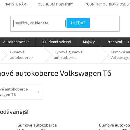
NAPIŠTE NÁM
OBCHODNÍ PODMÍNKY
PODMÍNKY OCHRANY OSOBN
HLEDAT
Autokosmetika
LED denní svícení
Majáky
Pracovní LED 
Gumové
Typové gumové
Gumové au
autokoberce
autokoberce
Volkswage
ové autokoberce Volkswagen T6
vé autokoberce
wagen T6
15-
odávanější
Gumové autokoberce
Gumové autokob