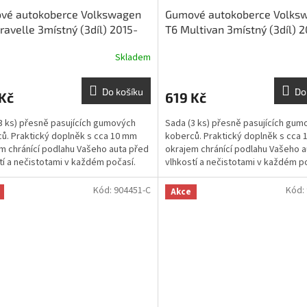
vé autokoberce Volkswagen
Gumové autokoberce Volks
ravelle 3místný (3díl) 2015-
T6 Multivan 3místný (3díl) 2
| RIGUM
2019 | RIGUM
Skladem
Do košíku
Do
Kč
619 Kč
3 ks) přesně pasujících gumových
Sada (3 ks) přesně pasujících gum
ů. Praktický doplněk s cca 10 mm
koberců. Praktický doplněk s cca
m chránící podlahu Vašeho auta před
okrajem chránící podlahu Vašeho a
tí a nečistotami v každém počasí.
vlhkostí a nečistotami v každém p
Kód:
904451-C
Kód:
Akce