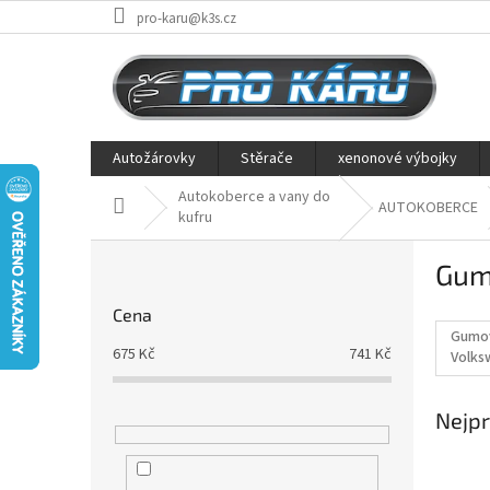
Přejít
pro-karu@k3s.cz
na
obsah
Autožárovky
Stěrače
xenonové výbojky
Autokoberce a vany do
Domů
AUTOKOBERCE
kufru
P
Gum
o
s
Cena
t
Gumo
r
675
Kč
741
Kč
Volks
a
10/20
n
Nejpr
n
í
p