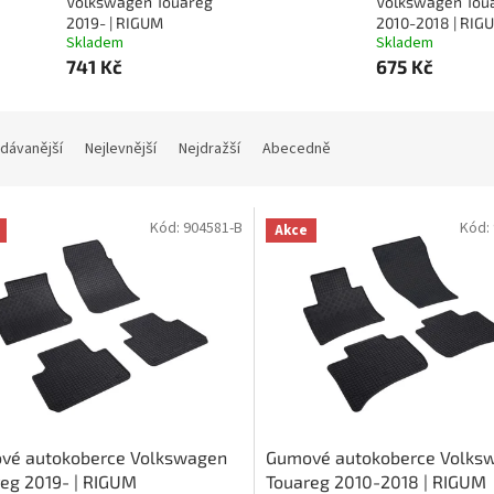
Volkswagen Touareg
Volkswagen Tou
2019- | RIGUM
2010-2018 | RIG
Skladem
Skladem
741 Kč
675 Kč
dávanější
Nejlevnější
Nejdražší
Abecedně
Kód:
904581-B
Kód:
Akce
vé autokoberce Volkswagen
Gumové autokoberce Volks
eg 2019- | RIGUM
Touareg 2010-2018 | RIGUM