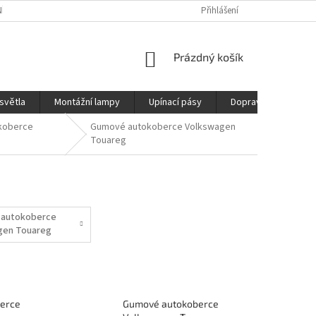
ÍCH ÚDAJŮ
REKLAMAČNÍ ŘÁD
DOPRAVA
Přihlášení
NÁKUPNÍ
Prázdný košík
KOŠÍK
světla
Montážní lampy
Upínací pásy
Doprava
Prod
koberce
Gumové autokoberce Volkswagen
Touareg
g
autokoberce
gen Touareg
erce
Gumové autokoberce