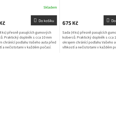
Skladem
Do košíku
Do
Kč
675 Kč
4 ks) přesně pasujících gumových
Sada (4 ks) přesně pasujících gum
ů. Praktický doplněk s cca 10 mm
koberců. Praktický doplněk s cca
m chránící podlahu Vašeho auta před
okrajem chránící podlahu Vašeho a
tí a nečistotami v každém počasí.
vlhkostí a nečistotami v každém p
O
v
l
á
d
a
c
í
p
r
v
k