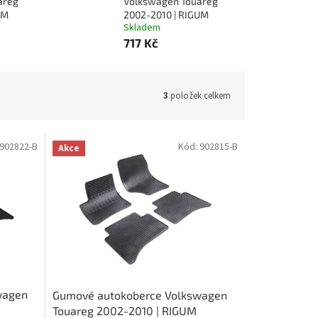
areg
Volkswagen Touareg
UM
2002-2010 | RIGUM
Skladem
717 Kč
3
položek celkem
902822-B
Kód:
902815-B
Akce
wagen
Gumové autokoberce Volkswagen
Touareg 2002-2010 | RIGUM