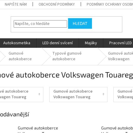
NAPIŠTE NÁM
OBCHODNÍ PODMÍNKY
PODMÍNKY OCHRANY OSOBN
HLEDAT
Autokosmetika
LED denní svícení
Majáky
Pracovní LED 
Gumové
Typové gumové
Gumové auto
autokoberce
autokoberce
Volkswagen
ové autokoberce Volkswagen Touare
vé autokoberce
Gumové autokoberce
Gumové 
wagen Touareg
Volkswagen Touareg
Volkswa
02-05/2010
01/2010-04/2018
05/2018-
odávanější
Gumové autokoberce
Gumové autokob