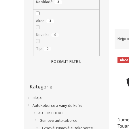
a
Na skladě
3
n
e
l
Akce
3
Ř
Novinka
0
a
Nejpro
z
Tip
0
e
V
n
Akce
ROZBALIT FILTR
ý
í
p
p
i
r
Přeskočit
s
o
Kategorie
kategorie
p
d
r
u
Oleje
o
k
Autokoberce a vany do kufru
d
t
AUTOKOBERCE
u
ů
Gumo
k
Gumové autokoberce
Touar
t
Typové gumové autokoberce