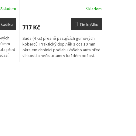
Skladem
Skladem
 košíku
Do košíku
717 Kč
ových
Sada (4 ks) přesně pasujících gumových
 10 mm
koberců. Praktický doplněk s cca 10 mm
uta před
okrajem chránící podlahu Vašeho auta před
očasí.
vlhkostí a nečistotami v každém počasí.