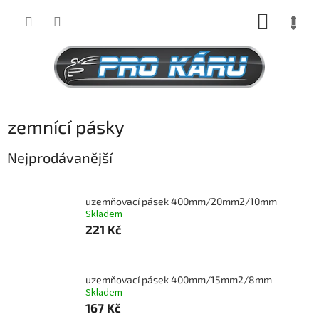
Přejít
NÁKUP
na
obsah
KOŠÍK
zemnící pásky
Nejprodávanější
uzemňovací pásek 400mm/20mm2/10mm
Skladem
221 Kč
uzemňovací pásek 400mm/15mm2/8mm
Skladem
167 Kč