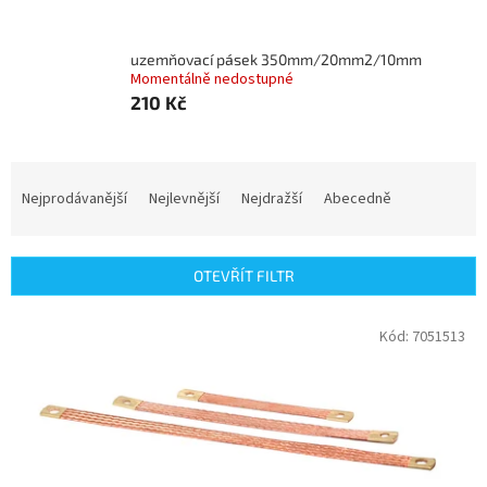
uzemňovací pásek 350mm/20mm2/10mm
Momentálně nedostupné
210 Kč
Ř
a
Nejprodávanější
Nejlevnější
Nejdražší
Abecedně
z
e
n
OTEVŘÍT FILTR
í
p
V
Kód:
7051513
r
ý
o
p
d
i
u
s
k
p
t
r
ů