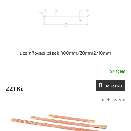
o
d
u
k
t
ů
uzemňovací pásek 400mm/20mm2/10mm
Skladem
Do košíku
221 Kč
Kód:
7051518