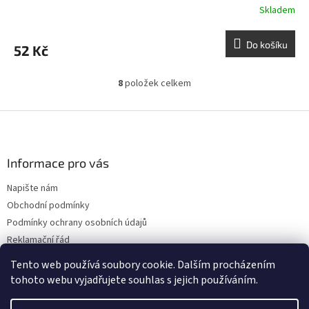
Skladem
Do košíku
52 Kč
8
položek celkem
O
v
l
Z
á
á
d
p
a
a
Informace pro vás
c
t
í
Napište nám
í
p
Obchodní podmínky
r
v
Podmínky ochrany osobních údajů
k
Reklamační řád
y
Doprava
v
Tento web používá soubory cookie. Dalším procházením
ý
tohoto webu vyjadřujete souhlas s jejich používáním.
p
i