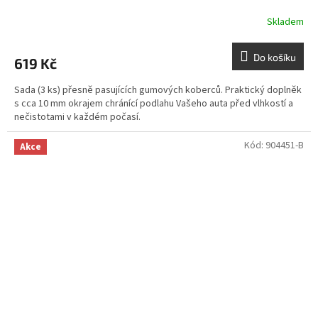
Skladem
Do košíku
619 Kč
Sada (3 ks) přesně pasujících gumových koberců. Praktický doplněk
s cca 10 mm okrajem chránící podlahu Vašeho auta před vlhkostí a
nečistotami v každém počasí.
Kód:
904451-B
Akce