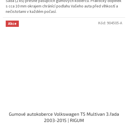
Sada (2 ks) přesně pasujících gumových koberců. Praktický doplněk
s cca 10 mm okrajem chránící podlahu Vašeho auta před vlhkostí a
nečistotami v každém počasí.
Kód:
904505-A
Akce
Gumové autokoberce Volkswagen T5 Multivan 3.řada
2003-2015 | RIGUM