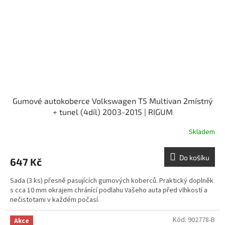
Gumové autokoberce Volkswagen T5 Multivan 2místný
+ tunel (4díl) 2003-2015 | RIGUM
Skladem
Do košíku
647 Kč
Sada (3 ks) přesně pasujících gumových koberců. Praktický doplněk
s cca 10 mm okrajem chránící podlahu Vašeho auta před vlhkostí a
nečistotami v každém počasí.
Kód:
902778-B
Akce