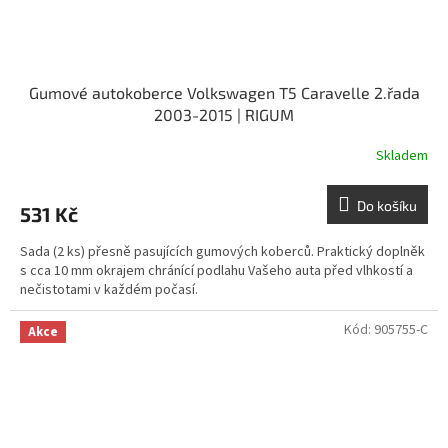
Gumové autokoberce Volkswagen T5 Caravelle 2.řada
2003-2015 | RIGUM
Skladem
Do košíku
531 Kč
Sada (2 ks) přesně pasujících gumových koberců. Praktický doplněk
s cca 10 mm okrajem chránící podlahu Vašeho auta před vlhkostí a
nečistotami v každém počasí.
Kód:
905755-C
Akce