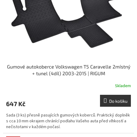
p
t
r
ů
o
d
u
k
t
ů
Gumové autokoberce Volkswagen T5 Caravelle 2místný
+ tunel (4díl) 2003-2015 | RIGUM
Skladem
Do košíku
647 Kč
Sada (3 ks) přesně pasujících gumových koberců. Praktický doplněk
s cca 10 mm okrajem chránící podlahu Vašeho auta před vlhkostí a
nečistotami v každém počasí.