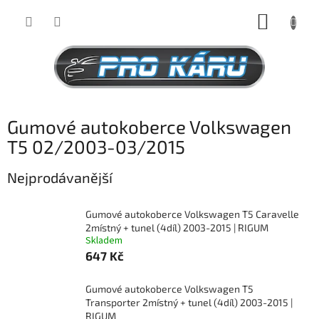
Přejít
NÁKUP
na
obsah
KOŠÍK
Gumové autokoberce Volkswagen
T5 02/2003-03/2015
Nejprodávanější
Gumové autokoberce Volkswagen T5 Caravelle
2místný + tunel (4díl) 2003-2015 | RIGUM
Skladem
647 Kč
Gumové autokoberce Volkswagen T5
Transporter 2místný + tunel (4díl) 2003-2015 |
RIGUM