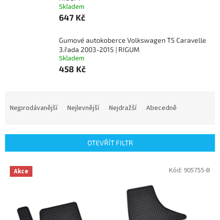
Skladem
647 Kč
Gumové autokoberce Volkswagen T5 Caravelle
3.řada 2003-2015 | RIGUM
Skladem
458 Kč
Ř
a
Nejprodávanější
Nejlevnější
Nejdražší
Abecedně
z
e
n
OTEVŘÍT FILTR
í
p
V
Kód:
905755-B
r
Akce
ý
o
p
d
i
u
s
k