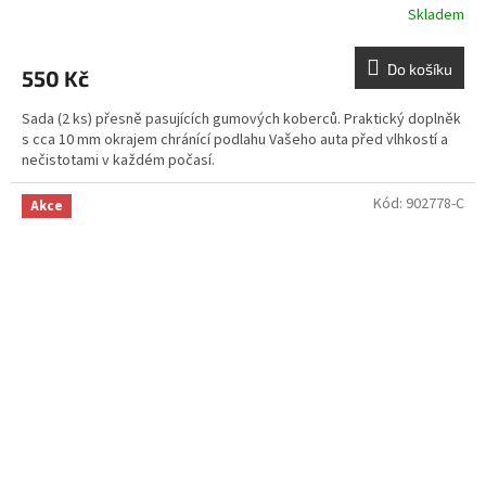
Skladem
Do košíku
550 Kč
Sada (2 ks) přesně pasujících gumových koberců. Praktický doplněk
s cca 10 mm okrajem chránící podlahu Vašeho auta před vlhkostí a
nečistotami v každém počasí.
Kód:
902778-C
Akce