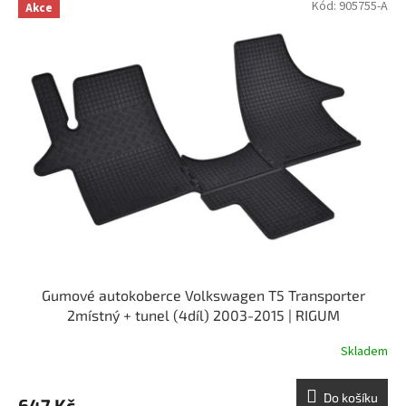
Kód:
905755-A
Akce
Gumové autokoberce Volkswagen T5 Transporter
2místný + tunel (4díl) 2003-2015 | RIGUM
Skladem
Do košíku
647 Kč