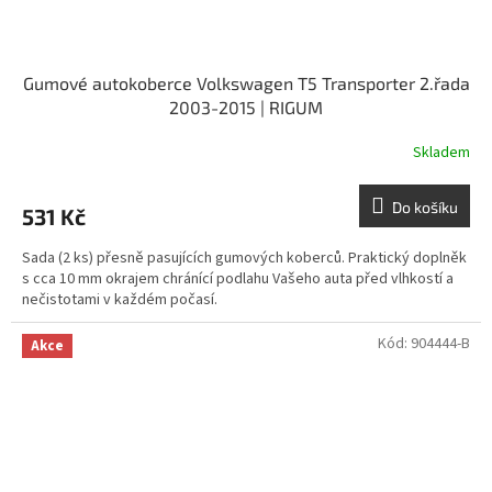
Gumové autokoberce Volkswagen T5 Transporter 2.řada
2003-2015 | RIGUM
Skladem
Do košíku
531 Kč
Sada (2 ks) přesně pasujících gumových koberců. Praktický doplněk
s cca 10 mm okrajem chránící podlahu Vašeho auta před vlhkostí a
nečistotami v každém počasí.
Kód:
904444-B
Akce