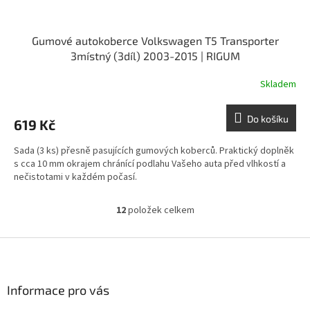
Gumové autokoberce Volkswagen T5 Transporter
3místný (3díl) 2003-2015 | RIGUM
Skladem
Do košíku
619 Kč
Sada (3 ks) přesně pasujících gumových koberců. Praktický doplněk
s cca 10 mm okrajem chránící podlahu Vašeho auta před vlhkostí a
nečistotami v každém počasí.
12
položek celkem
O
v
l
Z
á
á
d
p
a
a
Informace pro vás
c
t
í