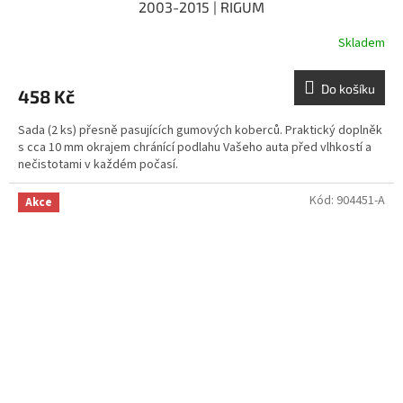
2003-2015 | RIGUM
Skladem
Do košíku
458 Kč
Sada (2 ks) přesně pasujících gumových koberců. Praktický doplněk
s cca 10 mm okrajem chránící podlahu Vašeho auta před vlhkostí a
nečistotami v každém počasí.
Kód:
904451-A
Akce