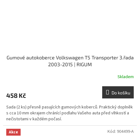
Gumové autokoberce Volkswagen T5 Transporter 3.řada
2003-2015 | RIGUM
Skladem
Do košíku
458 Kč
Sada (2 ks) přesně pasujících gumových koberců. Praktický doplněk
s cca 10 mm okrajem chránící podlahu Vašeho auta před vlhkostí a
nečistotami v každém počasí.
Kód:
904499-A
Akce