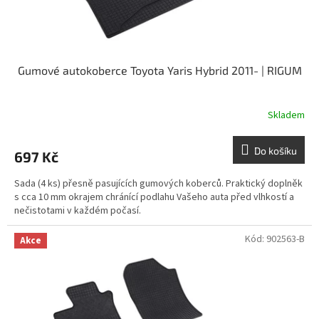
t
ů
Gumové autokoberce Toyota Yaris Hybrid 2011- | RIGUM
Skladem
Do košíku
697 Kč
Sada (4 ks) přesně pasujících gumových koberců. Praktický doplněk
s cca 10 mm okrajem chránící podlahu Vašeho auta před vlhkostí a
nečistotami v každém počasí.
Kód:
902563-B
Akce