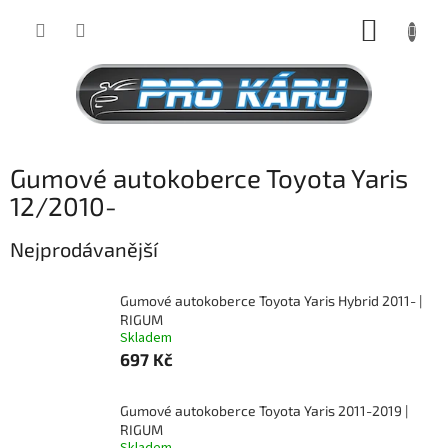
Přejít
NÁKUP
na
obsah
KOŠÍK
Gumové autokoberce Toyota Yaris
12/2010-
Nejprodávanější
Gumové autokoberce Toyota Yaris Hybrid 2011- |
RIGUM
Skladem
697 Kč
Gumové autokoberce Toyota Yaris 2011-2019 |
RIGUM