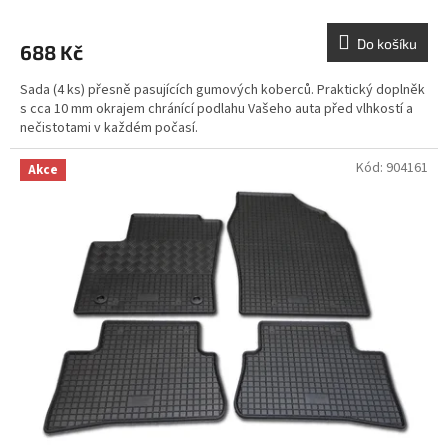
Do košíku
688 Kč
Sada (4 ks) přesně pasujících gumových koberců. Praktický doplněk
s cca 10 mm okrajem chránící podlahu Vašeho auta před vlhkostí a
nečistotami v každém počasí.
Kód:
904161
Akce