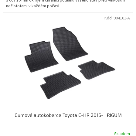
s cca 10 mm okrajem chránící podlahu Vašeho auta před vlhkostí a
nečistotami v každém počasí.
Kód:
904161-A
Gumové autokoberce Toyota C-HR 2016- | RIGUM
Skladem