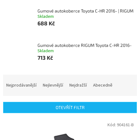
Gumové autokoberce Toyota C-HR 2016- | RIGUM
Skladem
688 Kč
Gumové autokoberce RIGUM Toyota C-HR 2016-
Skladem
713 Kč
Ř
a
Nejprodávanější
Nejlevnější
Nejdražší
Abecedně
z
e
n
OTEVŘÍT FILTR
í
p
V
Kód:
904161-B
r
ý
o
p
d