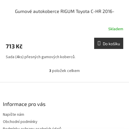
Gumové autokoberce RIGUM Toyota C-HR 2016-
Skladem
Do košíku
713 Kč
Sada (4ks) přesných gumových koberců.
3
položek celkem
O
v
l
Z
á
á
d
p
a
a
Informace pro vás
c
t
í
Napište nám
í
p
Obchodní podmínky
r
v
Podmínky ochrany osobních údajů