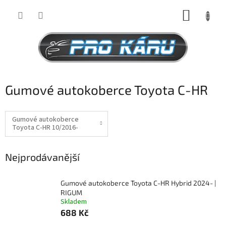
Přejít
NÁKUP
na
obsah
KOŠÍK
Gumové autokoberce Toyota C-HR
Gumové autokoberce
Toyota C-HR 10/2016-
Nejprodávanější
Gumové autokoberce Toyota C-HR Hybrid 2024- |
RIGUM
Skladem
688 Kč