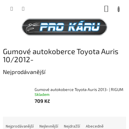
Přejít
NÁKUP
na
obsah
KOŠÍK
Gumové autokoberce Toyota Auris
10/2012-
Nejprodávanější
Gumové autokoberce Toyota Auris 2013- | RIGUM
Skladem
709 Kč
Ř
a
Nejprodávanější
Nejlevnější
Nejdražší
Abecedně