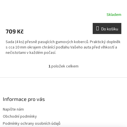
Skladem
Do košíku
709 Kč
Sada (4 ks) přesně pasujících gumových koberců. Praktický doplněk
s cca 10 mm okrajem chránící podlahu Vašeho auta před vlhkostí a
nečistotami v každém počasí.
1
položek celkem
O
v
l
Z
á
á
d
p
a
a
Informace pro vás
c
t
í
Napište nám
í
p
Obchodní podmínky
r
v
Podmínky ochrany osobních údajů