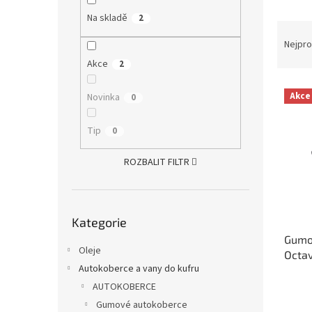
a
Na skladě
2
Ř
n
a
e
Nejpro
z
l
Akce
2
e
V
n
Akce
Novinka
0
ý
í
p
p
Tip
0
i
r
s
o
ROZBALIT FILTR
p
d
r
u
o
k
Přeskočit
d
t
Kategorie
kategorie
u
ů
Gumo
k
Oleje
Octav
t
Autokoberce a vany do kufru
ů
AUTOKOBERCE
Gumové autokoberce