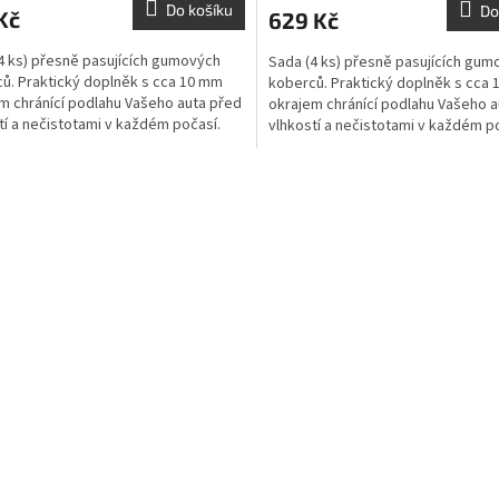
Do košíku
Do
Kč
629 Kč
4 ks) přesně pasujících gumových
Sada (4 ks) přesně pasujících gum
ů. Praktický doplněk s cca 10 mm
koberců. Praktický doplněk s cca
m chránící podlahu Vašeho auta před
okrajem chránící podlahu Vašeho a
tí a nečistotami v každém počasí.
vlhkostí a nečistotami v každém p
O
v
l
á
d
a
c
í
p
r
v
k
y
v
ý
p