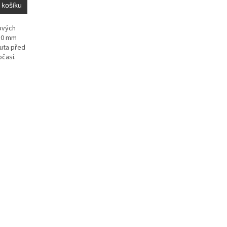
 košíku
ových
 10 mm
uta před
očasí.