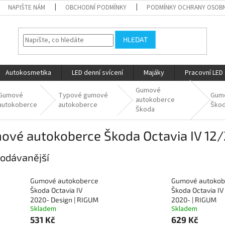
NAPIŠTE NÁM
OBCHODNÍ PODMÍNKY
PODMÍNKY OCHRANY OSOBN
HLEDAT
Autokosmetika
LED denní svícení
Majáky
Pracovní LED 
Gumové
Gumové
Typové gumové
Gum
autokoberce
autokoberce
autokoberce
Škod
Škoda
ové autokoberce Škoda Octavia IV 12
odávanější
Gumové autokoberce
Gumové autokob
Škoda Octavia IV
Škoda Octavia IV
2020- Design | RIGUM
2020- | RIGUM
Skladem
Skladem
531 Kč
629 Kč