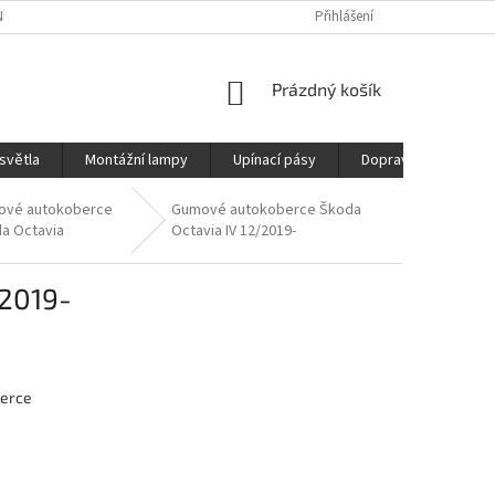
ÍCH ÚDAJŮ
REKLAMAČNÍ ŘÁD
DOPRAVA
Přihlášení
NÁKUPNÍ
Prázdný košík
KOŠÍK
světla
Montážní lampy
Upínací pásy
Doprava
Prod
ové autokoberce
Gumové autokoberce Škoda
a Octavia
Octavia IV 12/2019-
/2019-
erce