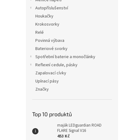
Měniče napětí
Autopříslušenství
Houkačky
Krokosvorky
Relé
Povinná výbava
Bateriové svorky
Spotřební baterie a monočlánky
Reflexní cedule, pásky
Zapalovací cívky
Upínací pásy
Značky
Top 10 produktů
maják LEDguardian ROAD
FLARE Signal V16
453 Kč