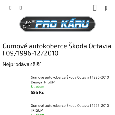
Přejít
NÁKUP
na
obsah
KOŠÍK
Gumové autokoberce Škoda Octavia
I 09/1996-12/2010
Nejprodávanější
Gumové autokoberce Škoda Octavia I 1996-2010
Design | RIGUM
Skladem
556 Kč
Gumové autokoberce Škoda Octavia I 1996-2010
| RIGUM