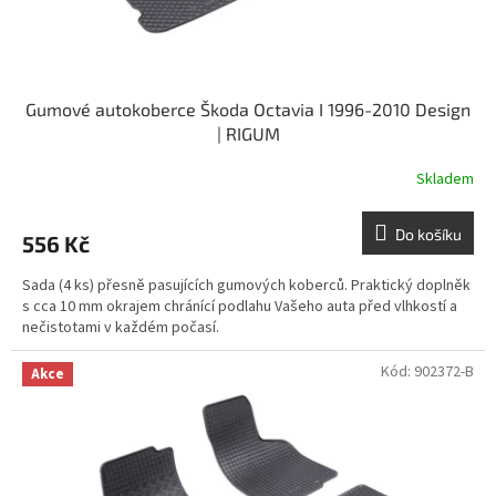
t
ů
Gumové autokoberce Škoda Octavia I 1996-2010 Design
| RIGUM
Skladem
Do košíku
556 Kč
Sada (4 ks) přesně pasujících gumových koberců. Praktický doplněk
s cca 10 mm okrajem chránící podlahu Vašeho auta před vlhkostí a
nečistotami v každém počasí.
Kód:
902372-B
Akce