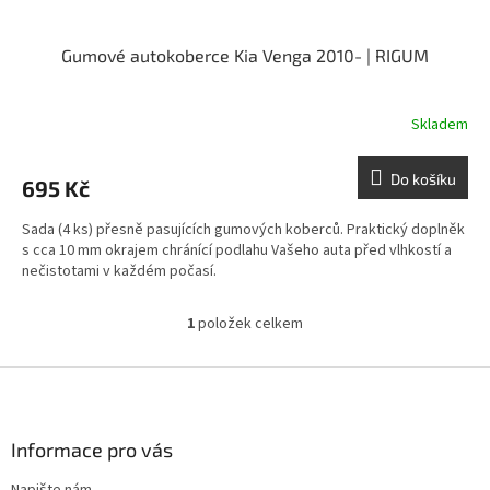
Gumové autokoberce Kia Venga 2010- | RIGUM
Skladem
Do košíku
695 Kč
Sada (4 ks) přesně pasujících gumových koberců. Praktický doplněk
s cca 10 mm okrajem chránící podlahu Vašeho auta před vlhkostí a
nečistotami v každém počasí.
1
položek celkem
O
v
l
Z
á
á
d
p
a
a
Informace pro vás
c
t
í