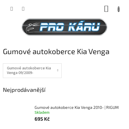
Přejít
NÁKUP
na
obsah
KOŠÍK
Gumové autokoberce Kia Venga
Gumové autokoberce Kia
Venga 09/2009-
Nejprodávanější
Gumové autokoberce Kia Venga 2010- | RIGUM
Skladem
695 Kč