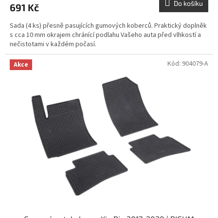
Do košíku
691 Kč
Sada (4 ks) přesně pasujících gumových koberců. Praktický doplněk
s cca 10 mm okrajem chránící podlahu Vašeho auta před vlhkostí a
nečistotami v každém počasí.
Kód:
904079-A
Akce