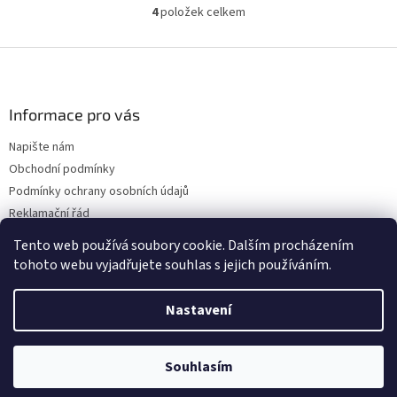
4
položek celkem
O
v
l
Z
á
á
d
p
a
a
Informace pro vás
c
t
í
Napište nám
í
p
Obchodní podmínky
r
v
Podmínky ochrany osobních údajů
k
Reklamační řád
y
Doprava
v
Tento web používá soubory cookie. Dalším procházením
ý
tohoto webu vyjadřujete souhlas s jejich používáním.
p
i
s
Nastavení
Vytvořil Shoptet
u
Souhlasím
Copyright 2026
PRO-KÁRU
. Všechna práva vyhrazena.