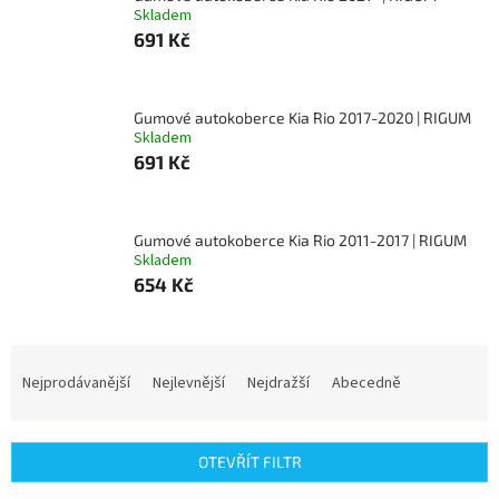
Skladem
691 Kč
Gumové autokoberce Kia Rio 2017-2020 | RIGUM
Skladem
691 Kč
Gumové autokoberce Kia Rio 2011-2017 | RIGUM
Skladem
654 Kč
Ř
a
Nejprodávanější
Nejlevnější
Nejdražší
Abecedně
z
e
n
OTEVŘÍT FILTR
í