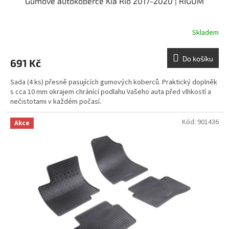
Gumové autokoberce Kia Rio 2017-2020 | RIGUM
Skladem
Do košíku
691 Kč
Sada (4 ks) přesně pasujících gumových koberců. Praktický doplněk
s cca 10 mm okrajem chránící podlahu Vašeho auta před vlhkostí a
nečistotami v každém počasí.
Kód:
901436
Akce