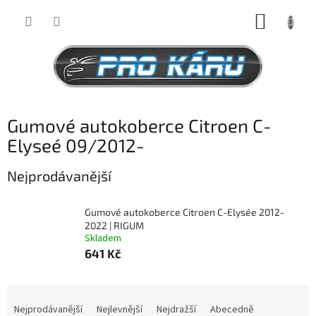
Přejít
NÁKUP
na
obsah
KOŠÍK
Gumové autokoberce Citroen C-
Elyseé 09/2012-
Nejprodávanější
Gumové autokoberce Citroen C-Elysée 2012-
2022 | RIGUM
Skladem
641 Kč
Ř
a
Nejprodávanější
Nejlevnější
Nejdražší
Abecedně