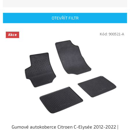
z
e
n
OTEVŘÍT FILTR
í
p
V
Kód:
900521-A
r
Akce
ý
o
p
d
i
u
s
k
p
t
r
ů
o
d
u
k
t
ů
Gumové autokoberce Citroen C-Elysée 2012-2022 |