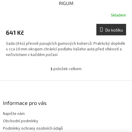
RIGUM
Skladem
Do košíku
641 Kč
Sada (4 ks) přesně pasujících gumových koberců. Praktický doplněk
s cca 10 mm okrajem chránící podlahu Vašeho auta před vlhkostí a
nečistotami v každém počasí.
1
položek celkem
O
v
l
Z
á
á
d
p
a
a
Informace pro vás
c
t
í
Napište nám
í
p
Obchodní podmínky
r
v
Podmínky ochrany osobních údajů