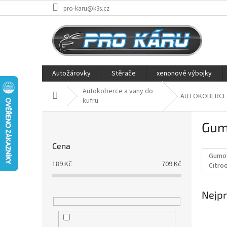
Přejít
pro-karu@k3s.cz
na
obsah
Autožárovky
Stěrače
xenonové výbojky
Autokoberce a vany do
Domů
AUTOKOBERCE
kufru
P
Gum
o
s
Cena
t
Gumo
r
189
Kč
709
Kč
Citro
a
08/20
n
Nejpr
n
í
p