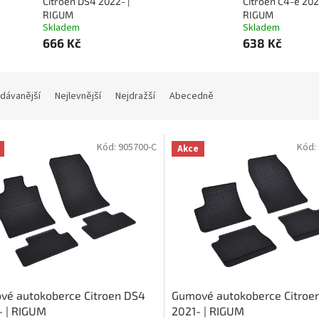
Citroen DS4 2022- |
Citroen C4-e 2021
RIGUM
RIGUM
Skladem
Skladem
666 Kč
638 Kč
dávanější
Nejlevnější
Nejdražší
Abecedně
Kód:
905700-C
Kód:
Akce
vé autokoberce Citroen DS4
Gumové autokoberce Citroe
- | RIGUM
2021- | RIGUM