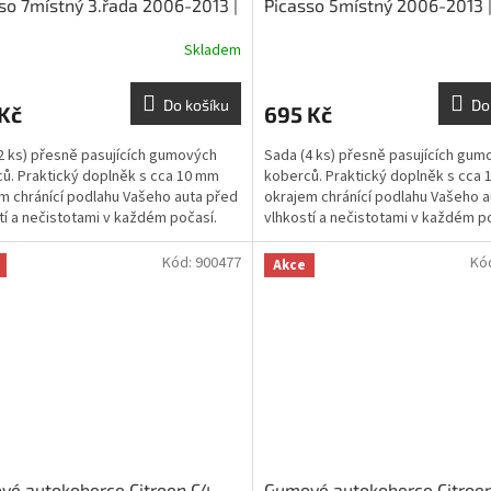
so 7místný 3.řada 2006-2013 |
Picasso 5místný 2006-2013 
M
RIGUM
Skladem
Do košíku
Do
Kč
695 Kč
2 ks) přesně pasujících gumových
Sada (4 ks) přesně pasujících gum
ů. Praktický doplněk s cca 10 mm
koberců. Praktický doplněk s cca
m chránící podlahu Vašeho auta před
okrajem chránící podlahu Vašeho a
tí a nečistotami v každém počasí.
vlhkostí a nečistotami v každém p
Kód:
900477
Kó
Akce
vé autokoberce Citroen C4
Gumové autokoberce Citroe