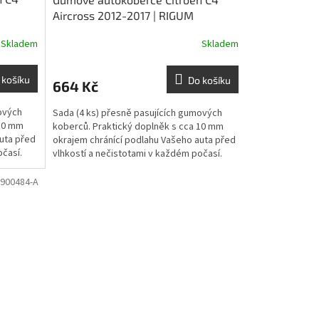
Aircross 2012-2017 | RIGUM
Skladem
Skladem
 košíku
Do košíku
664 Kč
ových
Sada (4 ks) přesně pasujících gumových
 10 mm
koberců. Praktický doplněk s cca 10 mm
uta před
okrajem chránící podlahu Vašeho auta před
očasí.
vlhkostí a nečistotami v každém počasí.
900484-A