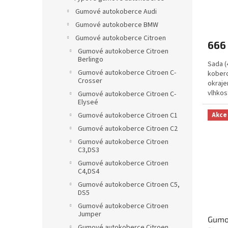
ů
Gumové autokoberce Audi
Gumové autokoberce BMW
Gumové autokoberce Citroen
666
Gumové autokoberce Citroen
Berlingo
Sada (
Gumové autokoberce Citroen C-
koberc
Crosser
okraje
vlhkos
Gumové autokoberce Citroen C-
Elyseé
Akce
Gumové autokoberce Citroen C1
Gumové autokoberce Citroen C2
Gumové autokoberce Citroen
C3,DS3
Gumové autokoberce Citroen
C4,DS4
Gumové autokoberce Citroen C5,
DS5
Gumové autokoberce Citroen
Jumper
Gumo
Gumové autokoberce Citroen