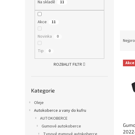
a
Na skladě
11
n
e
l
Akce
11
Ř
Novinka
0
a
Nejpro
z
Tip
0
e
V
n
Akce
ROZBALIT FILTR
ý
í
p
p
i
r
Přeskočit
s
o
Kategorie
kategorie
p
d
r
u
Oleje
o
k
Autokoberce a vany do kufru
d
t
AUTOKOBERCE
u
ů
Gumo
k
Gumové autokoberce
2022
t
Typové gumové autokoberce