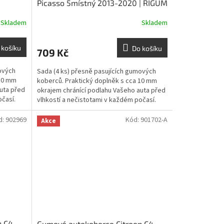
|
Picasso 5místný 2013-2020 | RIGUM
Skladem
Skladem
 košíku
Do košíku
709 Kč
ových
Sada (4 ks) přesně pasujících gumových
 10 mm
koberců. Praktický doplněk s cca 10 mm
uta před
okrajem chránící podlahu Vašeho auta před
očasí.
vlhkostí a nečistotami v každém počasí.
d:
902969
Kód:
901702-A
Akce
n C4
Gumové autokoberce Citroen C4