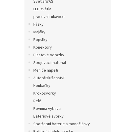
Světla WAS
LED světla
pracovní rukavice
Pásky
Majáky
Pojistky
Konektory
Plastové odrazky
Spojovací materiál
Měniče napětí
Autopříslušenství
Houkačky
Krokosvorky
Relé
Povinná výbava
Bateriové svorky
Spotřební baterie a monočlánky
Reflexní cedule, pásky