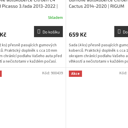
 Picasso 3.řada 2013-2022 |
Cactus 2014-2020 | RIGUM
M
Skladem
Do košíku
Do
 Kč
659 Kč
2 ks) přesně pasujících gumových
Sada (4 ks) přesně pasujících gum
ů. Praktický doplněk s cca 10 mm
koberců. Praktický doplněk s cca
m chránící podlahu Vašeho auta před
okrajem chránící podlahu Vašeho a
tí a nečistotami v každém počasí.
vlhkostí a nečistotami v každém p
Kód:
900439
Kód:
Akce