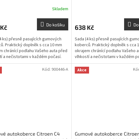
Skladem
Do košíku
Do
 Kč
638 Kč
4 ks) přesně pasujících gumových
Sada (4 ks) přesně pasujících gum
ů. Praktický doplněk s cca 10 mm
koberců. Praktický doplněk s cca
m chránící podlahu Vašeho auta před
okrajem chránící podlahu Vašeho a
tí a nečistotami v každém počasí.
vlhkostí a nečistotami v každém p
Kód:
900446-A
Kó
Akce
vé autokoberce Citroen C4
Gumové autokoberce Citroe