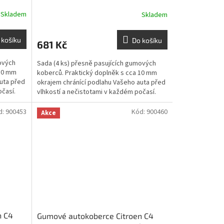
Skladem
Skladem
 košíku
Do košíku
681 Kč
ových
Sada (4 ks) přesně pasujících gumových
 10 mm
koberců. Praktický doplněk s cca 10 mm
uta před
okrajem chránící podlahu Vašeho auta před
očasí.
vlhkostí a nečistotami v každém počasí.
d:
900453
Kód:
900460
Akce
n C4
Gumové autokoberce Citroen C4