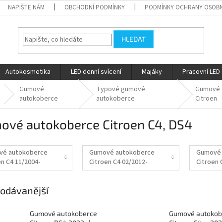
NAPIŠTE NÁM
OBCHODNÍ PODMÍNKY
PODMÍNKY OCHRANY OSOBN
HLEDAT
Autokosmetika
LED denní svícení
Majáky
Pracovní LED 
Gumové
Typové gumové
Gumové 
autokoberce
autokoberce
Citroen
ové autokoberce Citroen C4, DS4
vé autokoberce
Gumové autokoberce
Gumové 
en C4 11/2004-
Citroen C4 02/2012-
Citroen 
13
odávanější
Gumové autokoberce
Gumové autokob