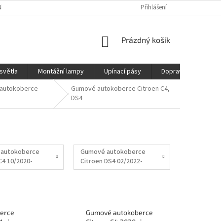
ÍCH ÚDAJŮ
REKLAMAČNÍ ŘÁD
DOPRAVA
Přihlášení
NÁKUPNÍ
Prázdný košík
KOŠÍK
světla
Montážní lampy
Upínací pásy
Doprava
Prod
autokoberce
Gumové autokoberce Citroen C4,
DS4
autokoberce
Gumové autokoberce
C4 10/2020-
Citroen DS4 02/2022-
erce
Gumové autokoberce