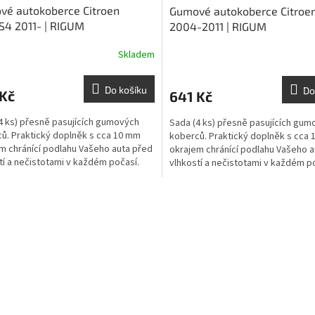
vé autokoberce Citroen
Gumové autokoberce Citroe
4 2011- | RIGUM
2004-2011 | RIGUM
Skladem
Do košíku
Do
 Kč
641 Kč
4 ks) přesně pasujících gumových
Sada (4 ks) přesně pasujících gum
ů. Praktický doplněk s cca 10 mm
koberců. Praktický doplněk s cca
m chránící podlahu Vašeho auta před
okrajem chránící podlahu Vašeho a
tí a nečistotami v každém počasí.
vlhkostí a nečistotami v každém p
O
v
l
á
d
a
c
í
p