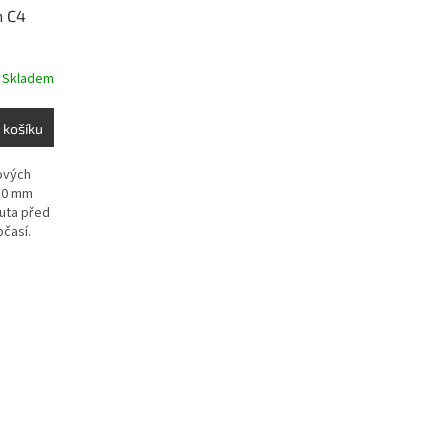
n C4
Skladem
 košíku
ových
 10 mm
uta před
očasí.