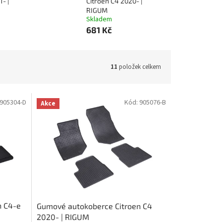
- |
Citroen C4 2020- |
RIGUM
Skladem
681 Kč
11
položek celkem
905304-D
Kód:
905076-B
Akce
n C4-e
Gumové autokoberce Citroen C4
2020- | RIGUM