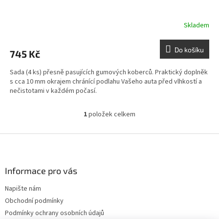
Skladem
Do košíku
745 Kč
Sada (4 ks) přesně pasujících gumových koberců. Praktický doplněk
s cca 10 mm okrajem chránící podlahu Vašeho auta před vlhkostí a
nečistotami v každém počasí.
1
položek celkem
O
v
l
Z
á
á
d
p
a
a
Informace pro vás
c
t
í
Napište nám
í
p
Obchodní podmínky
r
v
Podmínky ochrany osobních údajů