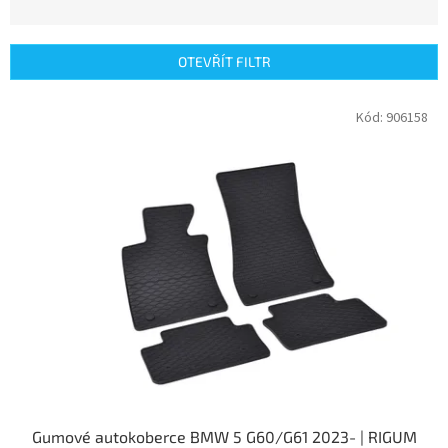
z
e
n
OTEVŘÍT FILTR
í
p
V
Kód:
906158
r
ý
o
p
d
i
u
s
k
p
t
r
ů
o
d
u
k
t
ů
Gumové autokoberce BMW 5 G60/G61 2023- | RIGUM