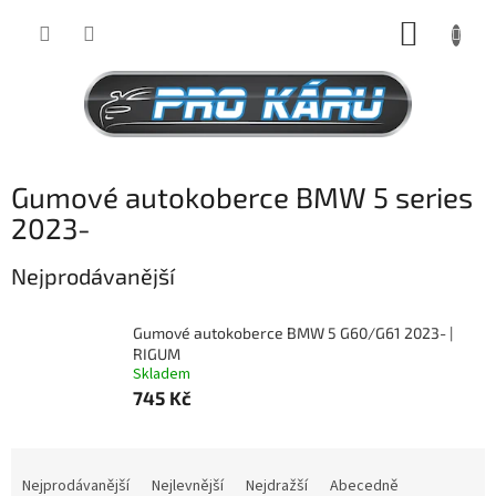
Přejít
NÁKUP
na
obsah
KOŠÍK
Gumové autokoberce BMW 5 series
2023-
Nejprodávanější
Gumové autokoberce BMW 5 G60/G61 2023- |
RIGUM
Skladem
745 Kč
Ř
a
Nejprodávanější
Nejlevnější
Nejdražší
Abecedně