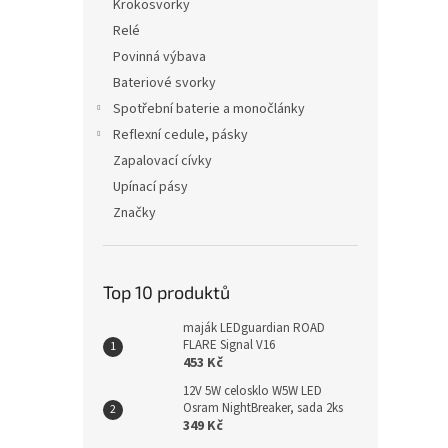
Krokosvorky
Relé
Povinná výbava
Bateriové svorky
Spotřební baterie a monočlánky
Reflexní cedule, pásky
Zapalovací cívky
Upínací pásy
Značky
Top 10 produktů
maják LEDguardian ROAD
FLARE Signal V16
453 Kč
12V 5W celosklo W5W LED
Osram NightBreaker, sada 2ks
349 Kč