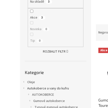
a
Na skladě
3
n
e
l
Akce
3
Ř
Novinka
0
a
Nejpro
z
Tip
0
e
V
n
Akce
ROZBALIT FILTR
ý
í
p
p
i
r
Přeskočit
s
o
Kategorie
kategorie
p
d
r
u
Oleje
o
k
Autokoberce a vany do kufru
d
t
AUTOKOBERCE
u
ů
Gumo
k
Gumové autokoberce
Toure
t
Typové gumové autokoberce