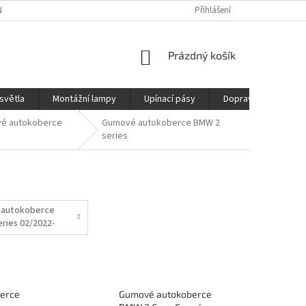
ÍCH ÚDAJŮ
REKLAMAČNÍ ŘÁD
DOPRAVA
Přihlášení
NÁKUPNÍ
Prázdný košík
KOŠÍK
světla
Montážní lampy
Upínací pásy
Doprava
Prod
é autokoberce
Gumové autokoberce BMW 2
series
autokoberce
ries 02/2022-
erce
Gumové autokoberce