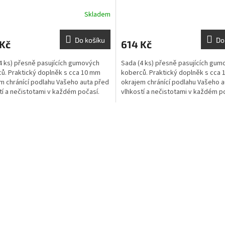
Skladem
Do košíku
Do
 Kč
614 Kč
4 ks) přesně pasujících gumových
Sada (4 ks) přesně pasujících gum
ů. Praktický doplněk s cca 10 mm
koberců. Praktický doplněk s cca
m chránící podlahu Vašeho auta před
okrajem chránící podlahu Vašeho a
tí a nečistotami v každém počasí.
vlhkostí a nečistotami v každém p
O
v
l
á
d
a
c
í
p
r
v
k