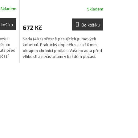
Skladem
Skladem
 košíku
Do košíku
672 Kč
ových
Sada (4 ks) přesně pasujících gumových
 10 mm
koberců. Praktický doplněk s cca 10 mm
uta před
okrajem chránící podlahu Vašeho auta před
očasí.
vlhkostí a nečistotami v každém počasí.