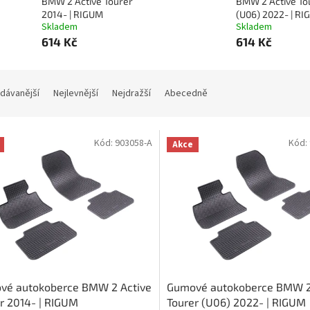
BMW 2 Active Tourer
BMW 2 Active To
2014- | RIGUM
(U06) 2022- | R
Skladem
Skladem
614 Kč
614 Kč
dávanější
Nejlevnější
Nejdražší
Abecedně
Kód:
903058-A
Kód:
Akce
vé autokoberce BMW 2 Active
Gumové autokoberce BMW 2
r 2014- | RIGUM
Tourer (U06) 2022- | RIGUM