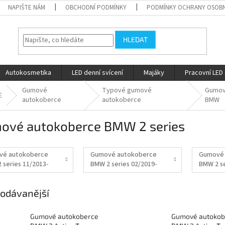
NAPIŠTE NÁM
OBCHODNÍ PODMÍNKY
PODMÍNKY OCHRANY OSOBN
HLEDAT
Autokosmetika
LED denní svícení
Majáky
Pracovní LED 
Gumové
Typové gumové
Gumov
E
autokoberce
autokoberce
BMW
ové autokoberce BMW 2 series
vé autokoberce
Gumové autokoberce
Gumové 
 series 11/2013-
BMW 2 series 02/2019-
BMW 2 se
odávanější
Gumové autokoberce
Gumové autokob