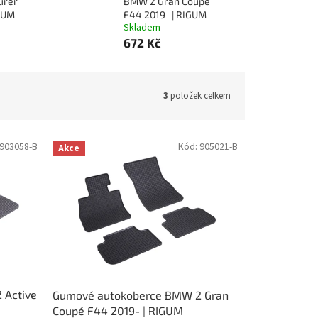
urer
BMW 2 Gran Coupé
IGUM
F44 2019- | RIGUM
Skladem
672 Kč
3
položek celkem
903058-B
Kód:
905021-B
Akce
 Active
Gumové autokoberce BMW 2 Gran
Coupé F44 2019- | RIGUM