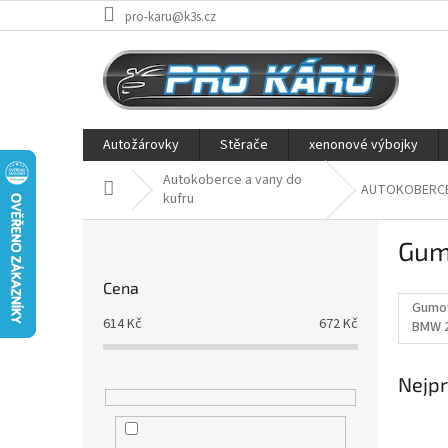
Přejít
pro-karu@k3s.cz
na
obsah
Autožárovky
Stěrače
xenonové výbojky
Autokoberce a vany do
Domů
AUTOKOBERC
kufru
P
Gum
o
s
Cena
t
Gumo
r
614
Kč
672
Kč
BMW 2
a
n
Nejpr
n
í
p