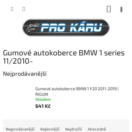
Přejít
NÁKUP
na
obsah
KOŠÍK
Gumové autokoberce BMW 1 series
11/2010-
Nejprodávanější
Gumové autokoberce BMW 1 F20 2011-2019 |
RIGUM
Skladem
641 Kč
Ř
a
Nejprodávanější
Nejlevnější
Nejdražší
Abecedně