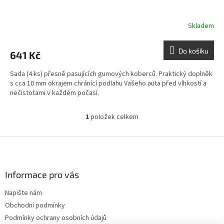
Skladem
Do košíku
641 Kč
Sada (4 ks) přesně pasujících gumových koberců. Praktický doplněk
s cca 10 mm okrajem chránící podlahu Vašeho auta před vlhkostí a
nečistotami v každém počasí.
1
položek celkem
O
v
l
Z
á
á
d
p
a
a
Informace pro vás
c
t
í
Napište nám
í
p
Obchodní podmínky
r
v
Podmínky ochrany osobních údajů