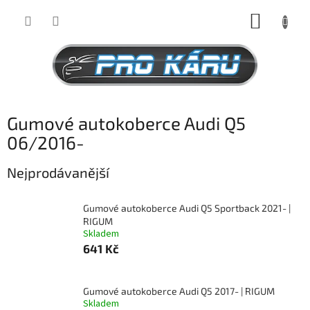
Přejít
NÁKUP
na
obsah
KOŠÍK
Gumové autokoberce Audi Q5
06/2016-
Nejprodávanější
Gumové autokoberce Audi Q5 Sportback 2021- |
RIGUM
Skladem
641 Kč
Gumové autokoberce Audi Q5 2017- | RIGUM
Skladem