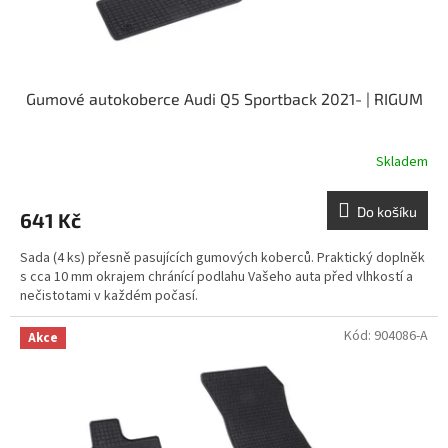
t
ů
Gumové autokoberce Audi Q5 Sportback 2021- | RIGUM
Skladem
Do košíku
641 Kč
Sada (4 ks) přesně pasujících gumových koberců. Praktický doplněk
s cca 10 mm okrajem chránící podlahu Vašeho auta před vlhkostí a
nečistotami v každém počasí.
Kód:
904086-A
Akce