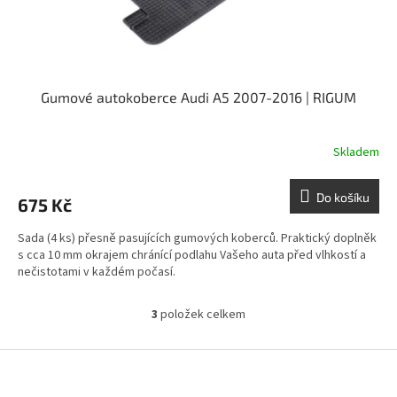
Gumové autokoberce Audi A5 2007-2016 | RIGUM
Skladem
Do košíku
675 Kč
Sada (4 ks) přesně pasujících gumových koberců. Praktický doplněk
s cca 10 mm okrajem chránící podlahu Vašeho auta před vlhkostí a
nečistotami v každém počasí.
3
položek celkem
O
v
l
Z
á
á
d
p