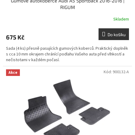
Gumové autokoberce Audi A5 Sportback 2016-2016 |
RIGUM
Skladem
Do košíku
675 Kč
Sada (4 ks) přesně pasujících gumových koberců. Praktický doplněk
s cca 10 mm okrajem chránící podlahu Vašeho auta před vlhkostí a
nečistotami v každém počasí.
Kód:
900132-A
Akce