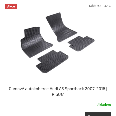
p
V
Kód:
900132-C
r
Akce
ý
o
p
d
i
u
s
k
p
t
r
ů
o
d
u
k
t
ů
Gumové autokoberce Audi A5 Sportback 2007-2016 |
RIGUM
Skladem