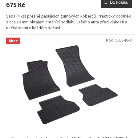
Do košíku
675 Kč
Sada (4 ks) přesně pasujících gumových koberců. Praktický doplněk
s cca 10 mm okrajem chránící podlahu Vašeho auta před vlhkostí a
nečistotami v každém počasí.
Kód:
903546-B
Akce