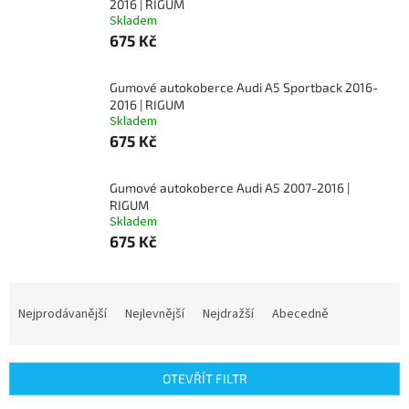
2016 | RIGUM
Skladem
675 Kč
Gumové autokoberce Audi A5 Sportback 2016-
2016 | RIGUM
Skladem
675 Kč
Gumové autokoberce Audi A5 2007-2016 |
RIGUM
Skladem
675 Kč
Ř
a
Nejprodávanější
Nejlevnější
Nejdražší
Abecedně
z
e
n
OTEVŘÍT FILTR
í