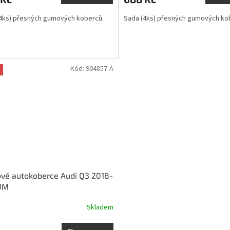
4ks) přesných gumových koberců.
Sada (4ks) přesných gumových ko
Kód:
904857-A
vé autokoberce Audi Q3 2018-
GUM
Skladem