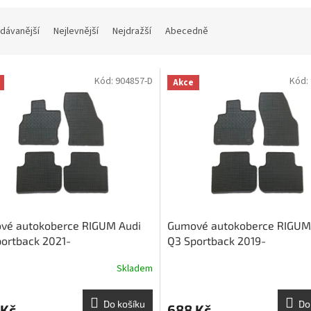
dávanější
Nejlevnější
Nejdražší
Abecedně
Kód:
904857-D
Kód:
Akce
vé autokoberce RIGUM Audi
Gumové autokoberce RIGUM
ortback 2021-
Q3 Sportback 2019-
Skladem
Do košíku
Do
 Kč
688 Kč