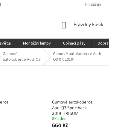
ÍCH ÚDAJŮ
REKLAMAČNÍ ŘÁD
DOPRAVA
Přihlášení
NÁKUPNÍ
Prázdný košík
KOŠÍK
světla
Montážní lampy
Upínací pásy
Doprava
Prod
Gumové
Gumové autokoberce Audi
autokoberce Audi Q3
Q3 07/2018-
erce
Gumové autokoberce
Audi Q3 Sportback
2019- | RIGUM
Skladem
664 Kč