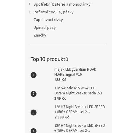
Spotřební baterie a monočlánky
Reflexní cedule, pásky
Zapalovací cívky
Upínací pásy
Značky
Top 10 produktů
maják LEDguardian ROAD
FLARE Signal V16
453 Kč
12V 5W celosklo W5W LED
Osram NightBreaker, sada 2ks
349 Kč
12V H7 NightBreaker LED SPEED
+450% OSRAM, set 2ks
2 999 Kč
12V H4 NightBreaker LED SPEED
+450% OSRAM, set 2ks