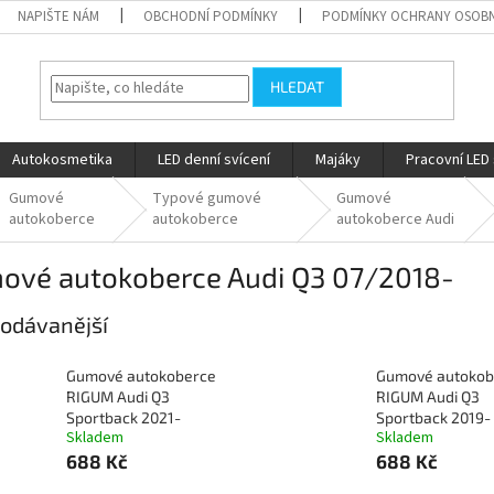
NAPIŠTE NÁM
OBCHODNÍ PODMÍNKY
PODMÍNKY OCHRANY OSOBN
HLEDAT
Autokosmetika
LED denní svícení
Majáky
Pracovní LED 
Gumové
Typové gumové
Gumové
autokoberce
autokoberce
autokoberce Audi
ové autokoberce Audi Q3 07/2018-
odávanější
Gumové autokoberce
Gumové autokob
RIGUM Audi Q3
RIGUM Audi Q3
Sportback 2021-
Sportback 2019-
Skladem
Skladem
688 Kč
688 Kč