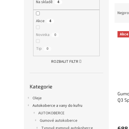
a
Na skladě
4
Ř
n
a
e
Nejpro
z
l
Akce
4
e
V
n
Akce
Novinka
0
ý
í
p
p
Tip
0
i
r
s
o
ROZBALIT FILTR
p
d
r
u
o
k
Přeskočit
d
t
Kategorie
kategorie
u
ů
Gumo
k
Oleje
Q3 Sp
t
Autokoberce a vany do kufru
ů
AUTOKOBERCE
Gumové autokoberce
688
Typové gumové autokoberce