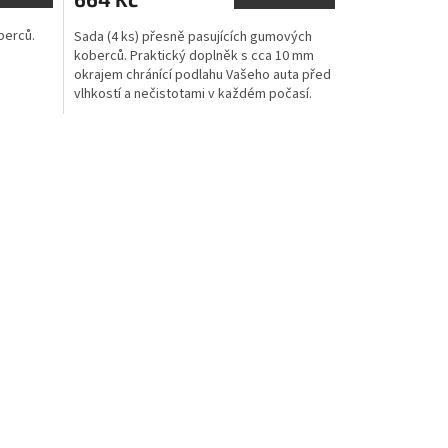
berců.
Sada (4 ks) přesně pasujících gumových
koberců. Praktický doplněk s cca 10 mm
okrajem chránící podlahu Vašeho auta před
vlhkostí a nečistotami v každém počasí.