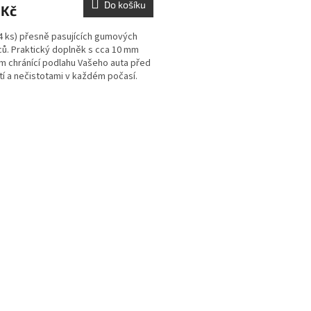
Do košíku
 Kč
4 ks) přesně pasujících gumových
ů. Praktický doplněk s cca 10 mm
m chránící podlahu Vašeho auta před
tí a nečistotami v každém počasí.
O
v
l
á
d
a
c
í
p
r
v
k
y
v
ý
p