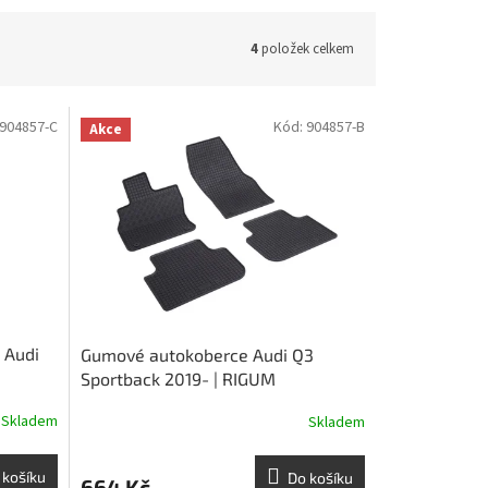
4
položek celkem
904857-C
Kód:
904857-B
Akce
 Audi
Gumové autokoberce Audi Q3
Sportback 2019- | RIGUM
Skladem
Skladem
 košíku
Do košíku
664 Kč