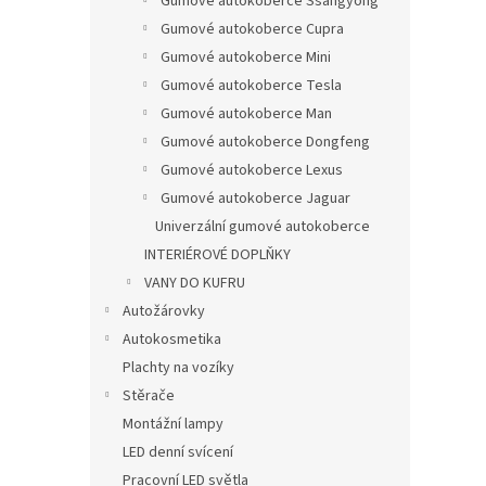
Gumové autokoberce Ssangyong
Gumové autokoberce Cupra
Gumové autokoberce Mini
Gumové autokoberce Tesla
Gumové autokoberce Man
Gumové autokoberce Dongfeng
Gumové autokoberce Lexus
Gumové autokoberce Jaguar
Univerzální gumové autokoberce
INTERIÉROVÉ DOPLŇKY
VANY DO KUFRU
Autožárovky
Autokosmetika
Plachty na vozíky
Stěrače
Montážní lampy
LED denní svícení
Pracovní LED světla