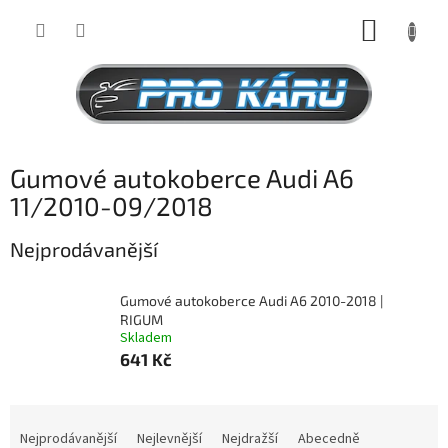
Přejít
NÁKUP
na
obsah
KOŠÍK
Gumové autokoberce Audi A6
11/2010-09/2018
Nejprodávanější
Gumové autokoberce Audi A6 2010-2018 |
RIGUM
Skladem
641 Kč
Ř
a
Nejprodávanější
Nejlevnější
Nejdražší
Abecedně