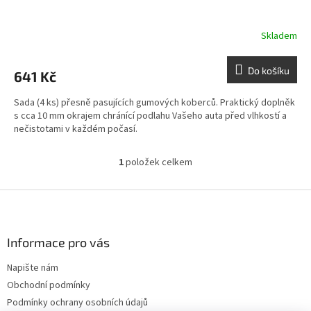
Skladem
Do košíku
641 Kč
Sada (4 ks) přesně pasujících gumových koberců. Praktický doplněk
s cca 10 mm okrajem chránící podlahu Vašeho auta před vlhkostí a
nečistotami v každém počasí.
1
položek celkem
O
v
l
Z
á
á
d
p
a
a
Informace pro vás
c
t
í
Napište nám
í
p
Obchodní podmínky
r
v
Podmínky ochrany osobních údajů