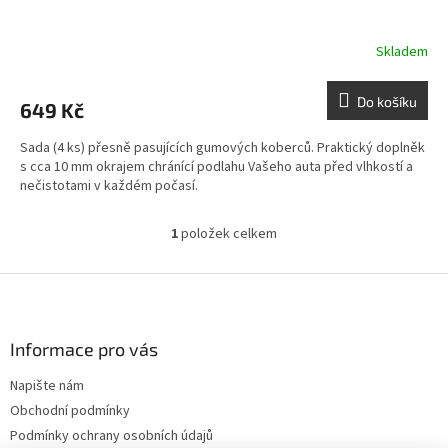
Skladem
Do košíku
649 Kč
Sada (4 ks) přesně pasujících gumových koberců. Praktický doplněk
s cca 10 mm okrajem chránící podlahu Vašeho auta před vlhkostí a
nečistotami v každém počasí.
1
položek celkem
O
v
l
Z
á
á
d
p
a
a
Informace pro vás
c
t
í
Napište nám
í
p
Obchodní podmínky
r
v
Podmínky ochrany osobních údajů