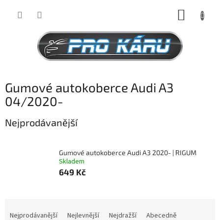
Přejít
NÁKUP
na
obsah
KOŠÍK
Gumové autokoberce Audi A3
04/2020-
Nejprodávanější
Gumové autokoberce Audi A3 2020- | RIGUM
Skladem
649 Kč
Ř
a
Nejprodávanější
Nejlevnější
Nejdražší
Abecedně