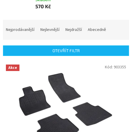
Skladem
570 Kč
Ř
a
Nejprodávanější
Nejlevnější
Nejdražší
Abecedně
z
e
n
OTEVŘÍT FILTR
í
p
V
Kód:
903355
r
Akce
ý
o
p
d
i
u
s
k
p
t
r
ů
o
d
u
k