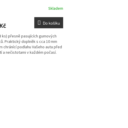
Skladem
Do košíku
 Kč
3 ks) přesně pasujících gumových
ů. Praktický doplněk s cca 10 mm
m chránící podlahu Vašeho auta před
tí a nečistotami v každém počasí.
O
v
l
á
d
a
c
í
p
r
v
k