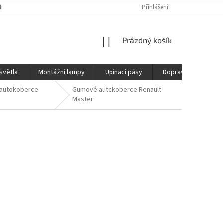
ÍCH ÚDAJŮ
REKLAMAČNÍ ŘÁD
DOPRAVA
Přihlášení
NÁKUPNÍ
Prázdný košík
KOŠÍK
světla
Montážní lampy
Upínací pásy
Doprava
Prod
autokoberce
Gumové autokoberce Renault
Master