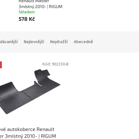
Renault Master
3místný 2010- | RIGUM
Skladem
578 Kč
dávanější
Nejlevnější
Nejdražší
Abecedně
Kód:
902150-B
vé autokoberce Renault
r 3místný 2010- | RIGUM