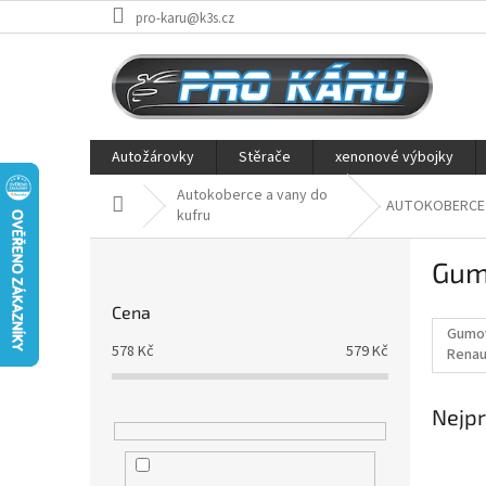
Přejít
pro-karu@k3s.cz
na
obsah
Autožárovky
Stěrače
xenonové výbojky
Autokoberce a vany do
Domů
AUTOKOBERCE
kufru
P
Gum
o
s
Cena
t
Gumo
r
578
Kč
579
Kč
Renau
a
02/20
n
Nejpr
n
í
p