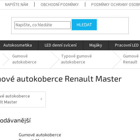
NAPIŠTE NÁM
OBCHODNÍ PODMÍNKY
PODMÍNKY OCHRANY OSOBN
HLEDAT
Autokosmetika
LED denní svícení
Majáky
Pracovní LED 
Gumové
Typové gumové
Gumové 
autokoberce
autokoberce
Renault
ové autokoberce Renault Master
vé autokoberce
lt Master
10-
odávanější
Gumové autokoberce