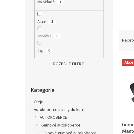
a
Na skladě
1
n
e
l
Akce
1
Ř
Novinka
0
a
Nejpro
z
Tip
0
e
V
n
Akce
ROZBALIT FILTR
ý
í
p
p
i
r
Přeskočit
s
o
Kategorie
kategorie
p
d
r
u
Oleje
o
k
Autokoberce a vany do kufru
d
t
AUTOKOBERCE
u
ů
Gumo
k
Gumové autokoberce
Maste
t
Typové gumové autokoberce