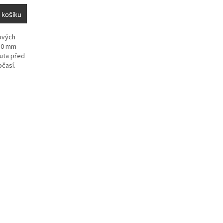
 košíku
ových
 10 mm
uta před
očasí.