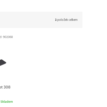
2
položek celkem
d:
902068
ot 308
Skladem