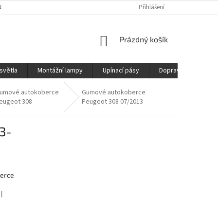
ÍCH ÚDAJŮ
REKLAMAČNÍ ŘÁD
DOPRAVA
Přihlášení
NÁKUPNÍ
Prázdný košík
KOŠÍK
světla
Montážní lampy
Upínací pásy
Doprava
Prod
umové autokoberce
Gumové autokoberce
eugeot 308
Peugeot 308 07/2013-
3-
erce
|