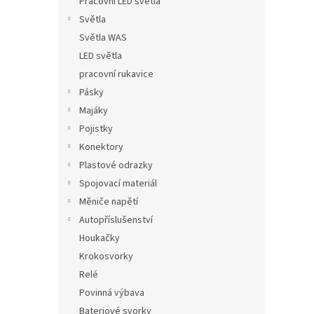
Pracovní LED světla
Světla
Světla WAS
LED světla
pracovní rukavice
Pásky
Majáky
Pojistky
Konektory
Plastové odrazky
Spojovací materiál
Měniče napětí
Autopříslušenství
Houkačky
Krokosvorky
Relé
Povinná výbava
Bateriové svorky