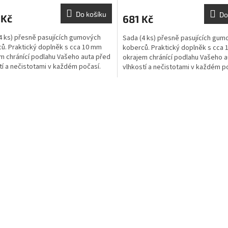
Do košíku
Do
 Kč
681 Kč
4 ks) přesně pasujících gumových
Sada (4 ks) přesně pasujících gum
ů. Praktický doplněk s cca 10 mm
koberců. Praktický doplněk s cca
m chránící podlahu Vašeho auta před
okrajem chránící podlahu Vašeho a
tí a nečistotami v každém počasí.
vlhkostí a nečistotami v každém p
O
v
l
á
d
a
c
í
p
r
v
k
y
v
ý