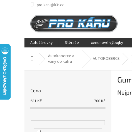
Přejít
pro-karu@k3s.cz
na
obsah
Autožárovky
Stěrače
xenonové výbojky
Autokoberce a
Domů
AUTOKOBERCE
vany do kufru
P
Gum
o
s
Cena
Nejpr
t
r
681
Kč
700
Kč
a
n
n
í
p