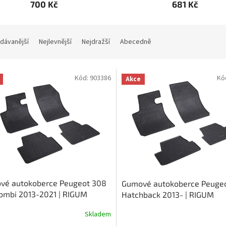
700 Kč
681 Kč
dávanější
Nejlevnější
Nejdražší
Abecedně
Kód:
903386
Kó
Akce
vé autokoberce Peugeot 308
Gumové autokoberce Peuge
ombi 2013-2021 | RIGUM
Hatchback 2013- | RIGUM
Skladem