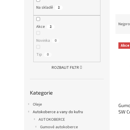
a
Na skladě
2
n
Ř
e
a
Nejpro
l
Akce
2
z
e
Novinka
0
V
n
Akce
ý
í
Tip
p
0
p
i
r
s
ROZBALIT FILTR
o
p
d
r
u
o
k
Přeskočit
Kategorie
kategorie
d
t
u
ů
Oleje
Gumo
k
SW C
Autokoberce a vany do kufru
t
ů
AUTOKOBERCE
Gumové autokoberce