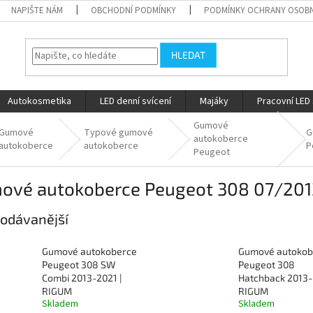
NAPIŠTE NÁM
OBCHODNÍ PODMÍNKY
PODMÍNKY OCHRANY OSOBN
HLEDAT
Autokosmetika
LED denní svícení
Majáky
Pracovní LED 
Gumové
Gumové
Typové gumové
G
autokoberce
autokoberce
autokoberce
P
Peugeot
ové autokoberce Peugeot 308 07/201
odávanější
Gumové autokoberce
Gumové autokob
Peugeot 308 SW
Peugeot 308
Combi 2013-2021 |
Hatchback 2013- 
RIGUM
RIGUM
Skladem
Skladem