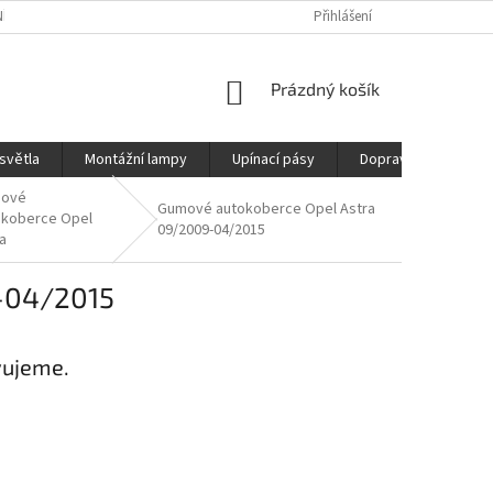
ÍCH ÚDAJŮ
REKLAMAČNÍ ŘÁD
DOPRAVA
Přihlášení
NÁKUPNÍ
Prázdný košík
KOŠÍK
světla
Montážní lampy
Upínací pásy
Doprava
Prod
ové
Gumové autokoberce Opel Astra
okoberce Opel
09/2009-04/2015
a
-04/2015
vujeme.