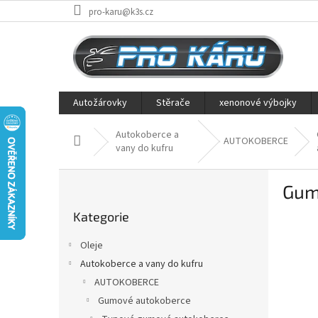
Přejít
pro-karu@k3s.cz
na
obsah
Autožárovky
Stěrače
xenonové výbojky
Autokoberce a
Domů
AUTOKOBERCE
vany do kufru
P
Gum
o
Přeskočit
s
Kategorie
kategorie
t
r
Oleje
a
Autokoberce a vany do kufru
n
AUTOKOBERCE
n
í
Gumové autokoberce
p