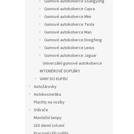
Gumové autokoberce Ssangyong
Gumové autokoberce Cupra
Gumové autokoberce Mini
Gumové autokoberce Tesla
Gumové autokoberce Man
Gumové autokoberce Dongfeng
Gumové autokoberce Lexus
Gumové autokoberce Jaguar
Univerzální gumové autokoberce
INTERIÉROVÉ DOPLŇKY
VANY DO KUFRU
Autožárovky
Autokosmetika
Plachty na vozíky
Stěrače
Montážní lampy
LED denní svícení
Pracovní LED světla