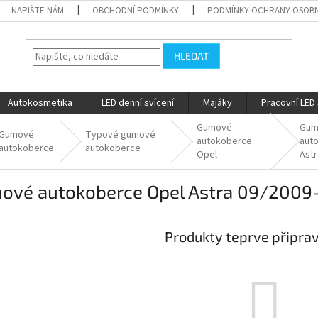
NAPIŠTE NÁM
OBCHODNÍ PODMÍNKY
PODMÍNKY OCHRANY OSOBN
HLEDAT
Autokosmetika
LED denní svícení
Majáky
Pracovní LED 
Gumové
Gum
Gumové
Typové gumové
autokoberce
aut
autokoberce
autokoberce
Opel
Astr
ové autokoberce Opel Astra 09/2009
Produkty teprve připra