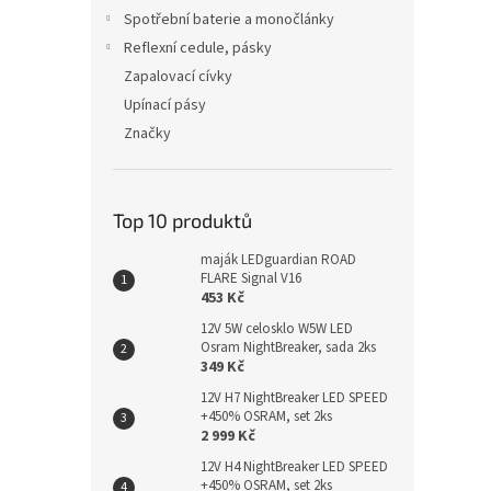
Spotřební baterie a monočlánky
Reflexní cedule, pásky
Zapalovací cívky
Upínací pásy
Značky
Top 10 produktů
maják LEDguardian ROAD
FLARE Signal V16
453 Kč
12V 5W celosklo W5W LED
Osram NightBreaker, sada 2ks
349 Kč
12V H7 NightBreaker LED SPEED
+450% OSRAM, set 2ks
2 999 Kč
12V H4 NightBreaker LED SPEED
+450% OSRAM, set 2ks