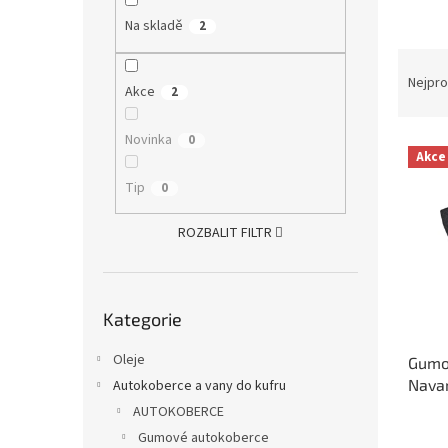
a
Na skladě
2
n
Ř
e
a
Nejpro
l
Akce
2
z
e
Novinka
0
V
n
Akce
ý
í
Tip
p
0
p
i
r
s
ROZBALIT FILTR
o
p
d
r
u
o
k
Přeskočit
Kategorie
kategorie
d
t
u
ů
Oleje
Gumo
k
Navar
Autokoberce a vany do kufru
t
RIGU
ů
AUTOKOBERCE
Gumové autokoberce