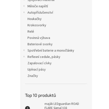
Spojovací materiál
Měniče napětí
Autopříslušenství
Houkačky
Krokosvorky
Relé
Povinná výbava
Bateriové svorky
Spotřební baterie a monočlánky
Reflexní cedule, pásky
Zapalovací cívky
Upínací pásy
Značky
Top 10 produktů
maják LEDguardian ROAD
FLARE Signal V16