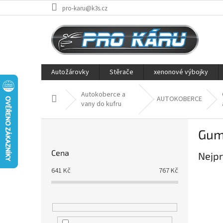
Přejít
pro-karu@k3s.cz
na
obsah
Autožárovky
Stěrače
xenonové výbojky
Autokoberce a
Domů
AUTOKOBERCE
vany do kufru
P
Gum
o
s
Cena
Nejpr
t
r
641
Kč
767
Kč
a
n
n
í
p