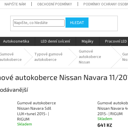
NAPIŠTE NÁM
OBCHODNÍ PODMÍNKY
PODMÍNKY OCHRANY OSOBN
HLEDAT
Autokosmetika
LED denní svícení
Majáky
Pracovní LED 
Gumové
Gumové
Typové gumové
Gu
autokoberce
autokoberce
autokoberce
Nis
Nissan
ové autokoberce Nissan Navara 11/20
odávanější
Gumové autokoberce
Gumové autokob
Nissan Navara 5díl
Nissan Navara 4d
LUX+tunel 2015- |
2015- | RIGUM
Skladem
RIGUM
Skladem
641 Kč