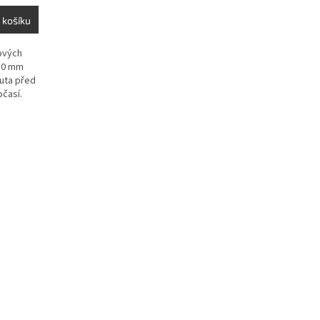
 košíku
ových
 10 mm
uta před
očasí.