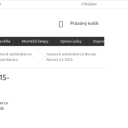
ÍCH ÚDAJŮ
REKLAMAČNÍ ŘÁD
DOPRAVA
Přihlášení
NÁKUPNÍ
Prázdný košík
KOŠÍK
světla
Montážní lampy
Upínací pásy
Doprava
Prod
mové autokoberce
Gumové autokoberce Nissan
san Navara
Navara 11/2015-
15-
erce
íl