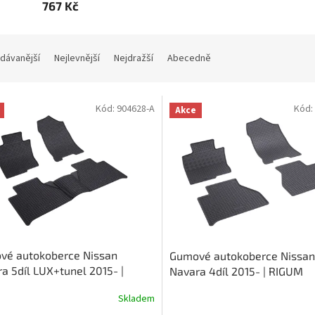
767 Kč
dávanější
Nejlevnější
Nejdražší
Abecedně
Kód:
904628-A
Kód:
Akce
vé autokoberce Nissan
Gumové autokoberce Nissan
a 5díl LUX+tunel 2015- |
Navara 4díl 2015- | RIGUM
M
Skladem