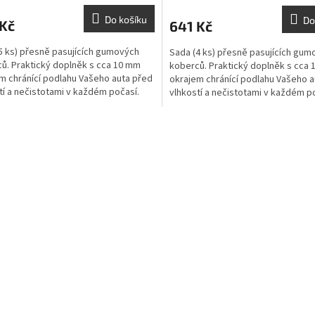
Do košíku
Do
 Kč
641 Kč
5 ks) přesně pasujících gumových
Sada (4 ks) přesně pasujících gum
ů. Praktický doplněk s cca 10 mm
koberců. Praktický doplněk s cca
m chránící podlahu Vašeho auta před
okrajem chránící podlahu Vašeho a
tí a nečistotami v každém počasí.
vlhkostí a nečistotami v každém p
O
v
l
á
d
a
c
í
p
r
v
k
y
v
ý