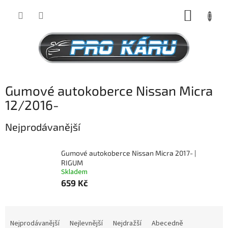
Přejít
NÁKUP
na
obsah
KOŠÍK
Gumové autokoberce Nissan Micra
12/2016-
Nejprodávanější
Gumové autokoberce Nissan Micra 2017- |
RIGUM
Skladem
659 Kč
Ř
a
Nejprodávanější
Nejlevnější
Nejdražší
Abecedně