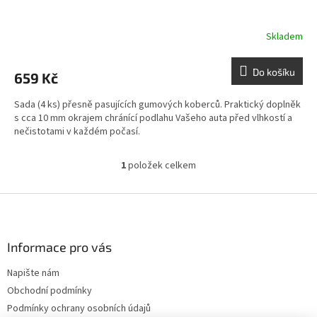
Skladem
Do košíku
659 Kč
Sada (4 ks) přesně pasujících gumových koberců. Praktický doplněk
s cca 10 mm okrajem chránící podlahu Vašeho auta před vlhkostí a
nečistotami v každém počasí.
1
položek celkem
O
v
l
Z
á
á
d
p
a
a
Informace pro vás
c
t
í
Napište nám
í
p
Obchodní podmínky
r
v
Podmínky ochrany osobních údajů