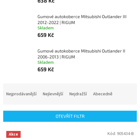
638 Kč
Gumové autokoberce Mitsubishi Outlander III
2012-2022 | RIGUM
Skladem
659 Kč
Gumové autokoberce Mitsubishi Outlander II
2006-2013 | RIGUM
Skladem
659 Kč
Ř
a
Nejprodávanější
Nejlevnější
Nejdražší
Abecedně
z
e
n
OTEVŘÍT FILTR
í
p
V
Kód:
905434-B
r
Akce
ý