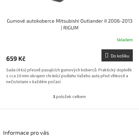
Gumové autokoberce Mitsubishi Outlander II 2006-2013
| RIGUM
Skladem
Do košíku
659 Kč
Sada (4 ks) přesně pasujících gumových koberců. Praktický doplněk
s cca 10 mm okrajem chránící podlahu Vašeho auta před vlhkostí a
nečistotami v každém počasí.
3
položek celkem
O
v
l
Z
á
á
d
p
a
a
Informace pro vás
c