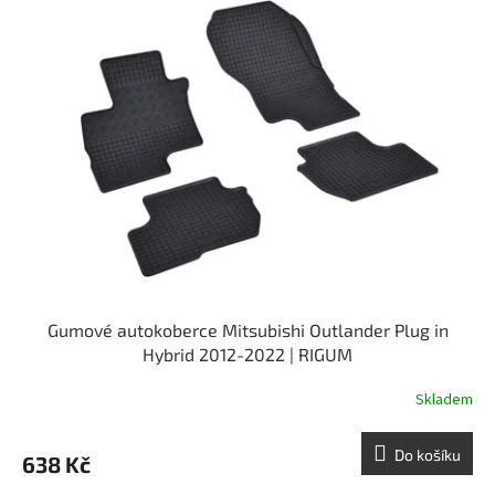
o
p
d
i
u
s
k
p
t
r
ů
o
d
u
k
t
ů
Gumové autokoberce Mitsubishi Outlander Plug in
Hybrid 2012-2022 | RIGUM
Skladem
Do košíku
638 Kč