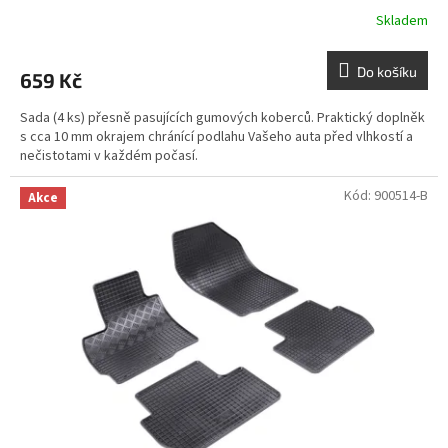
Skladem
Do košíku
659 Kč
Sada (4 ks) přesně pasujících gumových koberců. Praktický doplněk
s cca 10 mm okrajem chránící podlahu Vašeho auta před vlhkostí a
nečistotami v každém počasí.
Kód:
900514-B
Akce