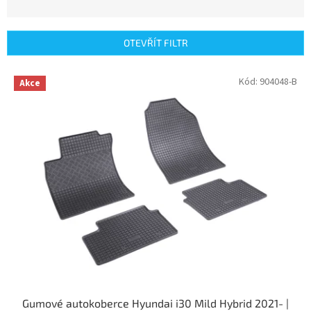
z
e
n
OTEVŘÍT FILTR
í
p
V
Kód:
904048-B
r
Akce
ý
o
p
d
i
u
s
k
p
t
r
ů
o
d
u
k
t
ů
Gumové autokoberce Hyundai i30 Mild Hybrid 2021- |