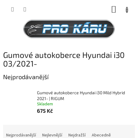
Přejít
NÁKUP
na
obsah
KOŠÍK
Gumové autokoberce Hyundai i30
03/2021-
Nejprodávanější
Gumové autokoberce Hyundai i30 Mild Hybrid
2021- | RIGUM
Skladem
675 Kč
Ř
a
Nejprodávanější
Nejlevnější
Nejdražší
Abecedně