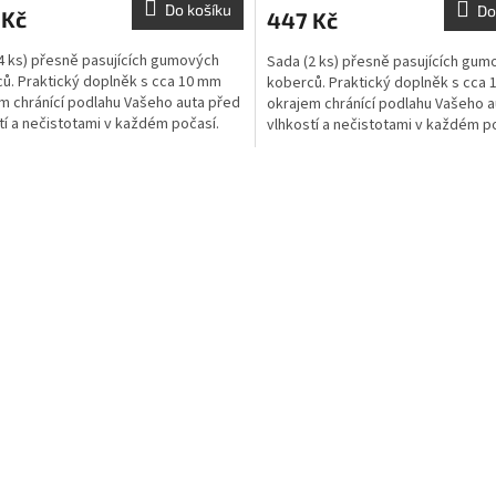
Do košíku
Do
 Kč
447 Kč
4 ks) přesně pasujících gumových
Sada (2 ks) přesně pasujících gum
ů. Praktický doplněk s cca 10 mm
koberců. Praktický doplněk s cca
m chránící podlahu Vašeho auta před
okrajem chránící podlahu Vašeho a
tí a nečistotami v každém počasí.
vlhkostí a nečistotami v každém p
O
v
l
á
d
a
c
í
p
r
v
k
y
v
ý
p