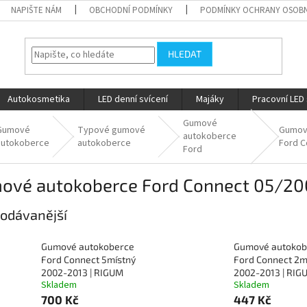
NAPIŠTE NÁM
OBCHODNÍ PODMÍNKY
PODMÍNKY OCHRANY OSOBN
HLEDAT
Autokosmetika
LED denní svícení
Majáky
Pracovní LED 
Gumové
Gumové
Typové gumové
Gumov
autokoberce
autokoberce
autokoberce
Ford C
Ford
ové autokoberce Ford Connect 05/20
odávanější
Gumové autokoberce
Gumové autokob
Ford Connect 5místný
Ford Connect 2m
2002-2013 | RIGUM
2002-2013 | RIG
Skladem
Skladem
700 Kč
447 Kč