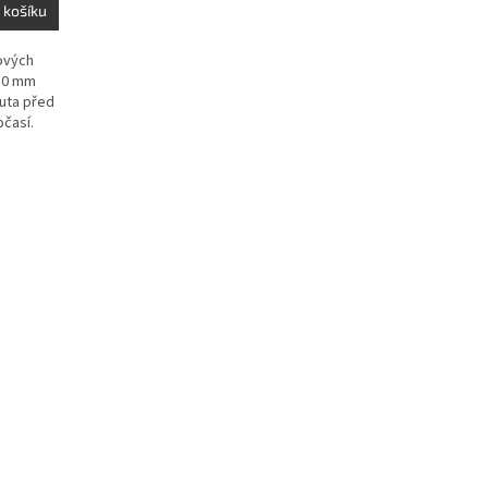
 košíku
ových
 10 mm
uta před
očasí.