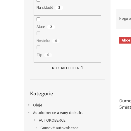
a
Na skladě
2
Ř
n
a
e
Nejpro
z
l
Akce
2
e
V
n
Akce
Novinka
0
ý
í
p
p
Tip
0
i
r
s
o
ROZBALIT FILTR
p
d
r
u
o
k
Přeskočit
d
t
Kategorie
kategorie
u
ů
Gumo
k
Oleje
5mís
t
Autokoberce a vany do kufru
ů
AUTOKOBERCE
Gumové autokoberce