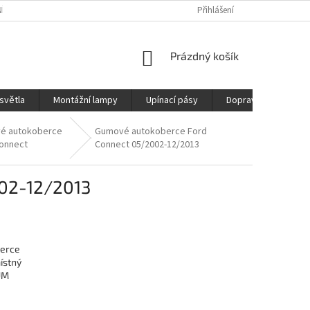
ÍCH ÚDAJŮ
REKLAMAČNÍ ŘÁD
DOPRAVA
Přihlášení
NÁKUPNÍ
Prázdný košík
KOŠÍK
světla
Montážní lampy
Upínací pásy
Doprava
Prod
é autokoberce
Gumové autokoberce Ford
onnect
Connect 05/2002-12/2013
02-12/2013
erce
ístný
UM