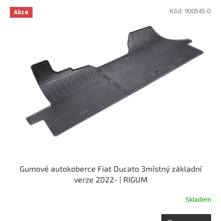
p
V
Kód:
900545-D
r
Akce
ý
o
p
d
i
u
s
k
p
t
r
ů
o
d
u
k
t
ů
Gumové autokoberce Fiat Ducato 3místný základní
verze 2022- | RIGUM
Skladem