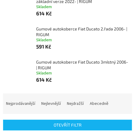
základní verze 2022- | RIGUM
Skladem
614 Kč
Gumové autokoberce Fiat Ducato 2.řada 2006- |
RIGUM
Skladem
591 Kč
Gumové autokoberce Fiat Ducato 3místný 2006-
| RIGUM
Skladem
614 Kč
Ř
a
Nejprodávanější
Nejlevnější
Nejdražší
Abecedně
z
e
n
OTEVŘÍT FILTR
í