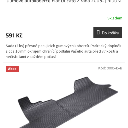
Gumové autokoberce Fiat Ducato 2.řada 2006- | RIGUM
Skladem
Do košíku
591 Kč
Sada (2 ks) přesně pasujících gumových koberců. Praktický doplněk
s cca 10 mm okrajem chránící podlahu Vašeho auta před vlhkostí a
nečistotami v každém počasí.
Kód:
900545-B
Akce