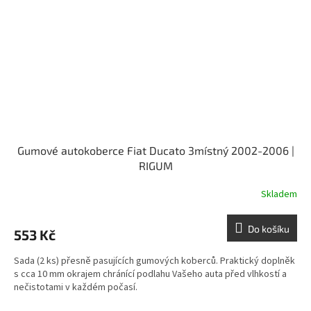
Gumové autokoberce Fiat Ducato 3místný 2002-2006 |
RIGUM
Skladem
Do košíku
553 Kč
Sada (2 ks) přesně pasujících gumových koberců. Praktický doplněk
s cca 10 mm okrajem chránící podlahu Vašeho auta před vlhkostí a
nečistotami v každém počasí.