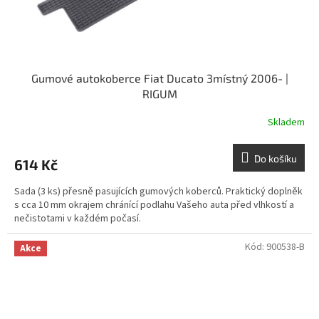
Gumové autokoberce Fiat Ducato 3místný 2006- |
RIGUM
Skladem
Do košíku
614 Kč
Sada (3 ks) přesně pasujících gumových koberců. Praktický doplněk
s cca 10 mm okrajem chránící podlahu Vašeho auta před vlhkostí a
nečistotami v každém počasí.
Kód:
900538-B
Akce