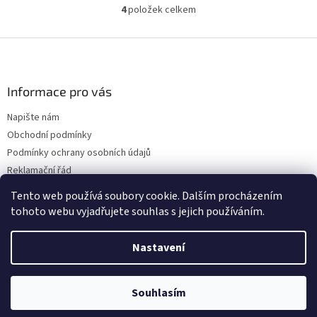
4
položek celkem
O
v
l
Z
á
á
d
p
a
a
Informace pro vás
c
t
í
Napište nám
í
p
Obchodní podmínky
r
v
Podmínky ochrany osobních údajů
k
Reklamační řád
y
Doprava
v
Tento web používá soubory cookie. Dalším procházením
ý
tohoto webu vyjadřujete souhlas s jejich používáním.
p
i
s
Nastavení
Vytvořil Shoptet
u
Souhlasím
Copyright 2026
PRO-KÁRU
. Všechna práva vyhrazena.