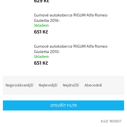
629 Kč
Gumové autokoberce RIGUM Alfa Romeo
Giulietta 2016-
Skladem
651 Kč
Gumové autokoberce RIGUM Alfa Romeo
Giulietta 2010-
Skladem
651 Kč
Ř
a
Nejprodávanější
Nejlevnější
Nejdražší
Abecedně
z
e
n
OTEVŘÍT FILTR
í
p
V
Kód:
903607
r
ý