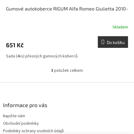
Gumové autokoberce RIGUM Alfa Romeo Giulietta 2010-
Skladem
Do košíku
651 Kč
Sada (4ks) přesných gumových koberců.
3
položek celkem
O
v
l
Z
á
á
d
p
a
a
Informace pro vás
c
t
í
Napište nám
í
p
Obchodní podmínky
r
v
Podmínky ochrany osobních údajů