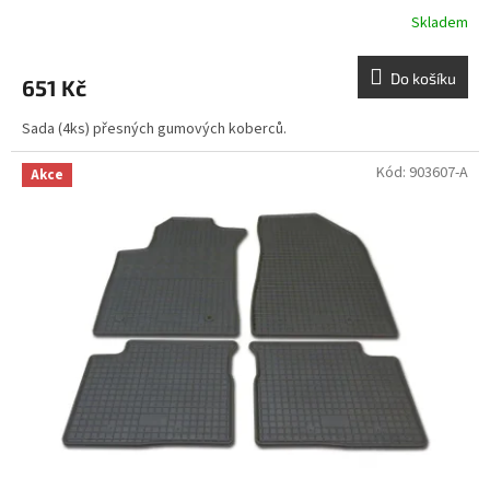
Skladem
Do košíku
651 Kč
Sada (4ks) přesných gumových koberců.
Kód:
903607-A
Akce