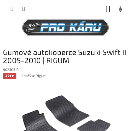
Přejít
NÁKUP
na
obsah
KOŠÍK
Gumové autokoberce Suzuki Swift II
2005-2010 | RIGUM
902303-B
Značka:
Rigum
Akce