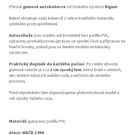
Přesné
gumové autokoberce
od českého výrobce
Rigum
.
Balení obsahuje sadu koberců z velice kvalitního materiálu
odolného proti opotřebení.
Autorohože
jsou snadno udržovatelné bez podílu PVC,
vybaveny protiskluzovou úpravou ve spodní části a přípravou na
fixační šrouby, pokud jsou na daném modelu instalovány
výrobcem.
Praktický doplněk do každého počasí
. Po celém obvodu
gumové rohože je cca
1 cm vysoký lem
, který brání v zimních,
ale i letních měsících unikům vody a nečistot do okolního
prostoru.
Před objednáním Vám doporučujeme překontrolovat model a
rok výroby Vašeho vozu.
Materiál:
guma bez podílu PVC
Atest: MDČR 2 994