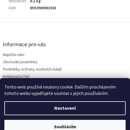
Hmotnost
:
0.1 kg
EAN
:
8592980902303
Z
á
p
a
Informace pro vás
t
Napište nám
í
Obchodní podmínky
Podmínky ochrany osobních údajů
Reklamační řád
Doprava
Tento web používá soubory cookie. Dalším procházením
tohoto webu vyjadřujete souhlas s jejich používáním.
Nastavení
Vytvořil Shoptet
Souhlasím
Copyright 2026
PRO-KÁRU
. Všechna práva vyhrazena.