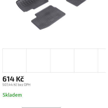
614 Kč
507,44 Kč bez DPH
Měrná
Skladem
cena: