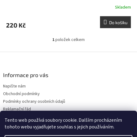
Skladem
Do košíku
220 Kč
1
položek celkem
O
v
l
Z
á
á
d
p
a
a
Informace pro vás
c
t
í
Napište nám
í
p
Obchodní podmínky
r
v
Podmínky ochrany osobních údajů
k
Reklamační řád
y
Doprava
v
Tento web používá soubory cookie. Dalším procházením
ý
tohoto webu vyjadřujete souhlas s jejich používáním.
p
i