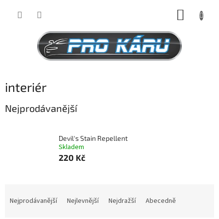
Přejít
NÁKUP
na
obsah
KOŠÍK
interiér
Nejprodávanější
Devil's Stain Repellent
Skladem
220 Kč
Ř
a
Nejprodávanější
Nejlevnější
Nejdražší
Abecedně
z