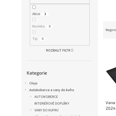
n
e
l
Akce
1
Ř
Novinka
0
a
Nejpro
z
Tip
0
e
V
n
ROZBALIT FILTR
ý
í
p
p
i
r
Přeskočit
s
o
Kategorie
kategorie
p
d
r
u
Oleje
o
k
Autokoberce a vany do kufru
d
t
AUTOKOBERCE
u
ů
Vana 
k
INTERIÉROVÉ DOPLŇKY
2024
t
VANY DO KUFRU
ů