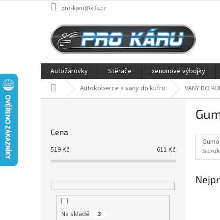
Přejít
pro-karu@k3s.cz
na
obsah
Autožárovky
Stěrače
xenonové výbojky
Domů
Autokoberce a vany do kufru
VANY DO KU
P
Gum
o
s
Cena
t
Gumov
r
519
Kč
611
Kč
Suzuk
a
n
Nejpr
n
í
p
a
Na skladě
3