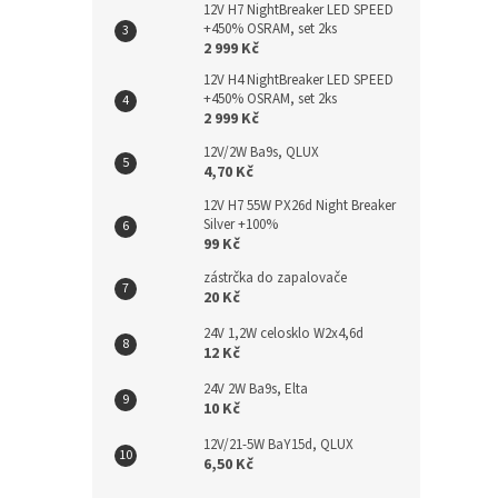
12V H7 NightBreaker LED SPEED
+450% OSRAM, set 2ks
2 999 Kč
12V H4 NightBreaker LED SPEED
+450% OSRAM, set 2ks
2 999 Kč
12V/2W Ba9s, QLUX
4,70 Kč
12V H7 55W PX26d Night Breaker
Silver +100%
99 Kč
zástrčka do zapalovače
20 Kč
24V 1,2W celosklo W2x4,6d
12 Kč
24V 2W Ba9s, Elta
10 Kč
12V/21-5W BaY15d, QLUX
6,50 Kč