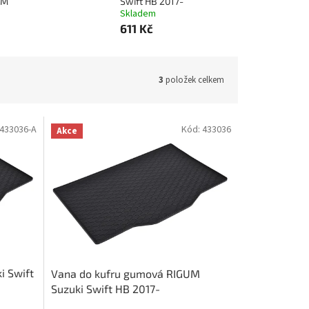
UM
Swift HB 2017-
Skladem
611 Kč
3
položek celkem
433036-A
Kód:
433036
Akce
i Swift
Vana do kufru gumová RIGUM
Suzuki Swift HB 2017-