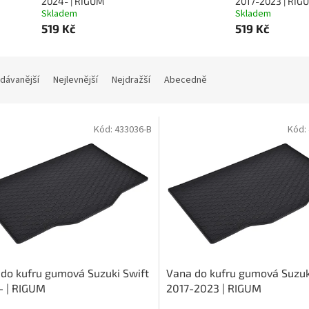
2024- | RIGUM
2017-2023 | RIG
Skladem
Skladem
519 Kč
519 Kč
dávanější
Nejlevnější
Nejdražší
Abecedně
Kód:
433036-B
Kód:
do kufru gumová Suzuki Swift
Vana do kufru gumová Suzuk
- | RIGUM
2017-2023 | RIGUM