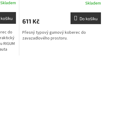
Skladem
Skladem
 košíku
Do košíku
611 Kč
erec do
Přesný typový gumový koberec do
Praktický
zavazadlového prostoru.
ou RIGUM
 auta