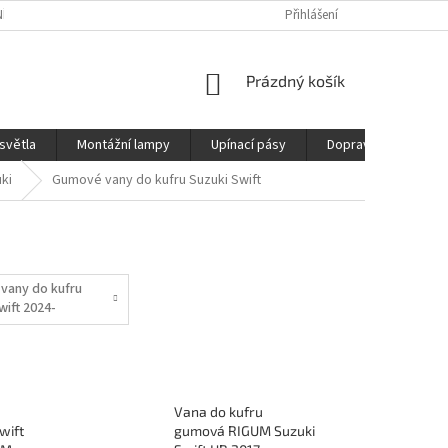
ÍCH ÚDAJŮ
REKLAMAČNÍ ŘÁD
DOPRAVA
Přihlášení
NÁKUPNÍ
Prázdný košík
KOŠÍK
světla
Montážní lampy
Upínací pásy
Doprava
Prod
ki
Gumové vany do kufru Suzuki Swift
vany do kufru
wift 2024-
Vana do kufru
wift
gumová RIGUM Suzuki