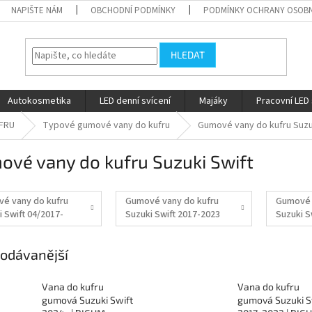
NAPIŠTE NÁM
OBCHODNÍ PODMÍNKY
PODMÍNKY OCHRANY OSOBN
HLEDAT
Autokosmetika
LED denní svícení
Majáky
Pracovní LED 
FRU
Typové gumové vany do kufru
Gumové vany do kufru Suzu
ové vany do kufru Suzuki Swift
é vany do kufru
Gumové vany do kufru
Gumové 
i Swift 04/2017-
Suzuki Swift 2017-2023
Suzuki S
odávanější
Vana do kufru
Vana do kufru
gumová Suzuki Swift
gumová Suzuki S