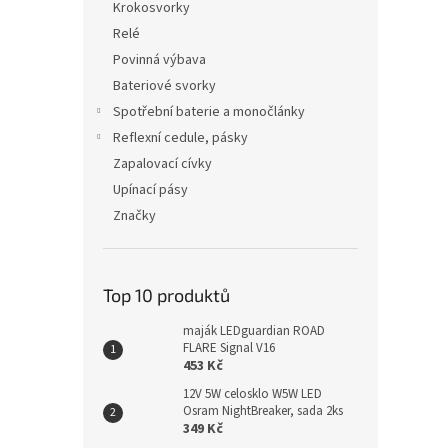
Krokosvorky
Relé
Povinná výbava
Bateriové svorky
Spotřební baterie a monočlánky
Reflexní cedule, pásky
Zapalovací cívky
Upínací pásy
Značky
Top 10 produktů
maják LEDguardian ROAD
FLARE Signal V16
453 Kč
12V 5W celosklo W5W LED
Osram NightBreaker, sada 2ks
349 Kč