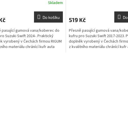
Skladem
Do košíku
Do
Kč
519 Kč
 pasující gumová vana/koberec do
Přesně pasující gumová vana/kob
pro Suzuki Swift 2024-. Praktický
kufru pro Suzuki Swift 2017-2023. 
k vyrobený v Čechách firmou RIGUM
doplněk vyrobený v Čechách firm
tního materiálu chránící kufr auta
z kvalitního materiálu chránící kufr
ečistotami...
před...
O
v
l
á
d
a
c
í
p
r
v
k
y