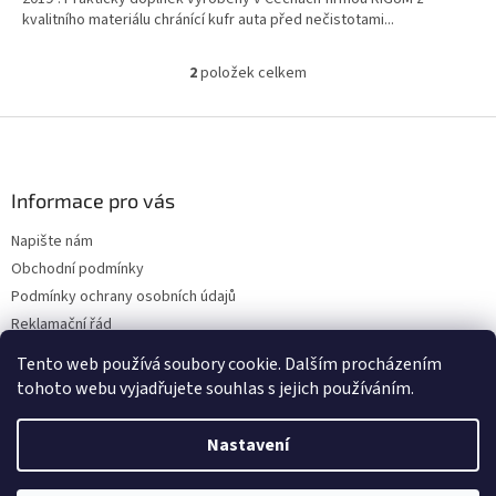
kvalitního materiálu chránící kufr auta před nečistotami...
2
položek celkem
O
v
l
Z
á
á
d
p
a
a
Informace pro vás
c
t
í
Napište nám
í
p
Obchodní podmínky
r
v
Podmínky ochrany osobních údajů
k
Reklamační řád
y
Doprava
v
Tento web používá soubory cookie. Dalším procházením
ý
tohoto webu vyjadřujete souhlas s jejich používáním.
p
i
s
Nastavení
Vytvořil Shoptet
u