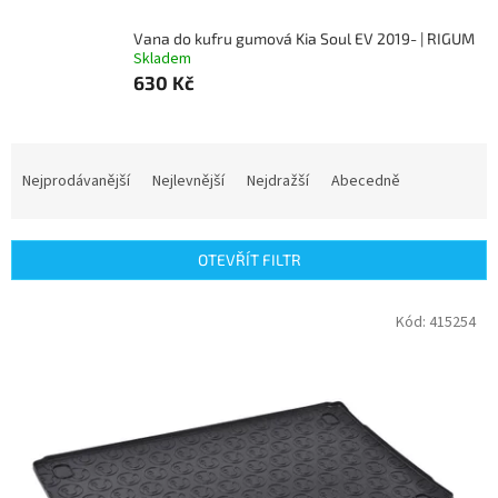
Vana do kufru gumová Kia Soul EV 2019- | RIGUM
Skladem
630 Kč
Ř
a
Nejprodávanější
Nejlevnější
Nejdražší
Abecedně
z
e
n
OTEVŘÍT FILTR
í
p
V
Kód:
415254
r
ý
o
p
d
i
u
s
k
p
t
r
ů
o