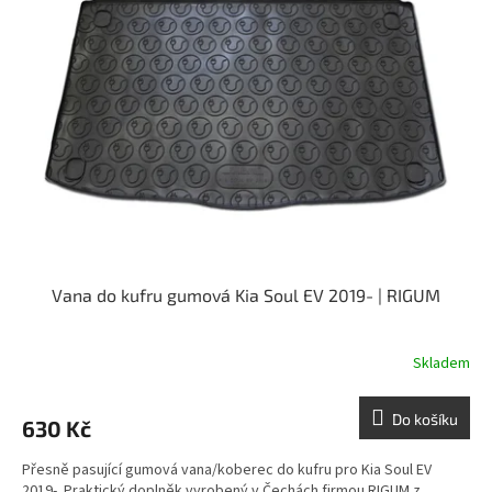
Vana do kufru gumová Kia Soul EV 2019- | RIGUM
Skladem
Do košíku
630 Kč
Přesně pasující gumová vana/koberec do kufru pro Kia Soul EV
2019-. Praktický doplněk vyrobený v Čechách firmou RIGUM z