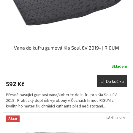
d
u
k
t
ů
Vana do kufru gumová Kia Soul EV 2019- | RIGUM
Skladem
Do košíku
592 Kč
Přesně pasující gumová vana/koberec do kufru pro Kia Soul EV
2019-. Praktický doplněk vyrobený v Čechách firmou RIGUM z
kvalitního materiálu chránící kufr auta před nečistotami...
Kód:
815191
Akce